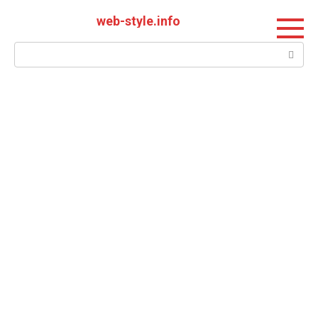
Перейти
web-style.info
к
контенту
Поиск: