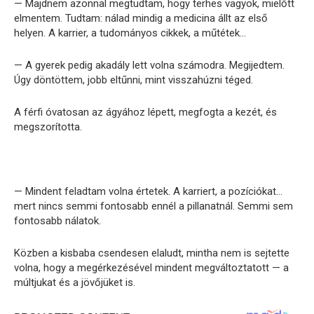
— Majdnem azonnal megtudtam, hogy terhes vagyok, mielőtt
elmentem. Tudtam: nálad mindig a medicina állt az első
helyen. A karrier, a tudományos cikkek, a műtétek…
— A gyerek pedig akadály lett volna számodra. Megijedtem.
Úgy döntöttem, jobb eltűnni, mint visszahúzni téged.
A férfi óvatosan az ágyához lépett, megfogta a kezét, és
megszorította.
— Mindent feladtam volna értetek. A karriert, a pozíciókat…
mert nincs semmi fontosabb ennél a pillanatnál. Semmi sem
fontosabb nálatok.
Közben a kisbaba csendesen elaludt, mintha nem is sejtette
volna, hogy a megérkezésével mindent megváltoztatott — a
múltjukat és a jövőjüket is.