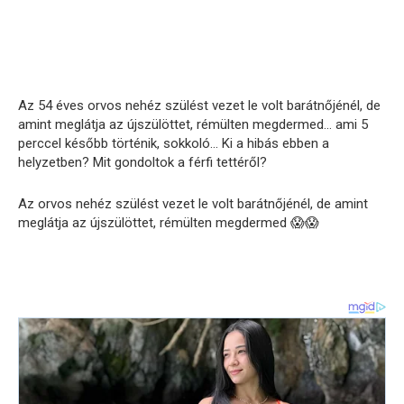
Az 54 éves orvos nehéz szülést vezet le volt barátnőjénél, de
amint meglátja az újszülöttet, rémülten megdermed… ami 5
perccel később történik, sokkoló… Ki a hibás ebben a
helyzetben? Mit gondoltok a férfi tettéről?
Az orvos nehéz szülést vezet le volt barátnőjénél, de amint
meglátja az újszülöttet, rémülten megdermed 😱😱