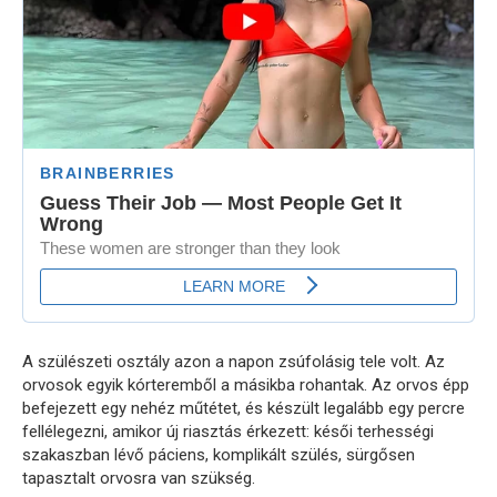
A szülészeti osztály azon a napon zsúfolásig tele volt. Az
orvosok egyik kórteremből a másikba rohantak. Az orvos épp
befejezett egy nehéz műtétet, és készült legalább egy percre
fellélegezni, amikor új riasztás érkezett: késői terhességi
szakaszban lévő páciens, komplikált szülés, sürgősen
tapasztalt orvosra van szükség.