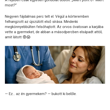
most?”
Negyven fájdalmas perc telt el. Végül a kórteremben
felhangzott az újszülött első sírása. Mindenki
megkönnyebbülten felsóhajtott. Az orvos óvatosan a karjába
vette a gyermeket, de abban a másodpercben elsápadt attól,
amit látott 😨😱
— Ez… az én gyermekem? — bukott ki belőle.