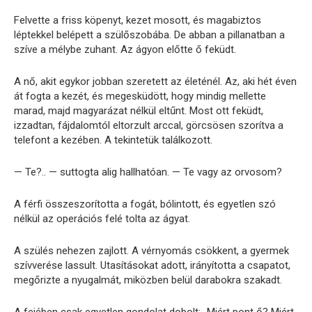
Felvette a friss köpenyt, kezet mosott, és magabiztos
léptekkel belépett a szülőszobába. De abban a pillanatban a
szíve a mélybe zuhant. Az ágyon előtte ő feküdt.
A nő, akit egykor jobban szeretett az életénél. Az, aki hét éven
át fogta a kezét, és megesküdött, hogy mindig mellette
marad, majd magyarázat nélkül eltűnt. Most ott feküdt,
izzadtan, fájdalomtól eltorzult arccal, görcsösen szorítva a
telefont a kezében. A tekintetük találkozott.
— Te?.. — suttogta alig hallhatóan. — Te vagy az orvosom?
A férfi összeszorította a fogát, bólintott, és egyetlen szó
nélkül az operációs felé tolta az ágyat.
A szülés nehezen zajlott. A vérnyomás csökkent, a gyermek
szívverése lassult. Utasításokat adott, irányította a csapatot,
megőrizte a nyugalmát, miközben belül darabokra szakadt.
A fejében csak egyetlen gondolat dobolt: „Miért pont ő? Miért