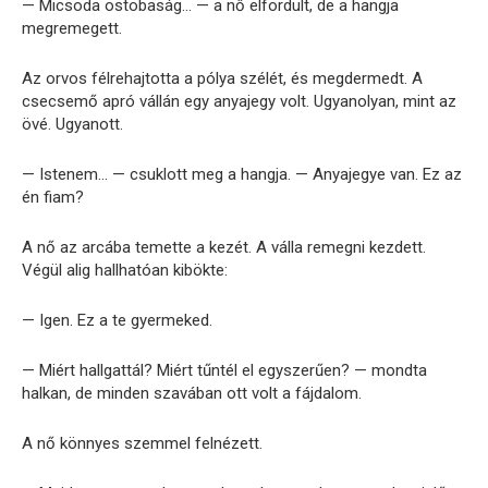
— Micsoda ostobaság… — a nő elfordult, de a hangja
megremegett.
Az orvos félrehajtotta a pólya szélét, és megdermedt. A
csecsemő apró vállán egy anyajegy volt. Ugyanolyan, mint az
övé. Ugyanott.
— Istenem… — csuklott meg a hangja. — Anyajegye van. Ez az
én fiam?
A nő az arcába temette a kezét. A válla remegni kezdett.
Végül alig hallhatóan kibökte:
— Igen. Ez a te gyermeked.
— Miért hallgattál? Miért tűntél el egyszerűen? — mondta
halkan, de minden szavában ott volt a fájdalom.
A nő könnyes szemmel felnézett.