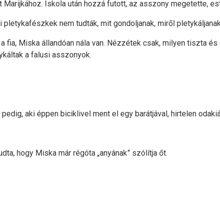
t Marijkához. Iskola után hozzá futott, az asszony megetette, es
 pletykafészkek nem tudták, mit gondoljanak, miről pletykáljanak
a fia, Miska állandóan nála van. Nézzétek csak, milyen tiszta é
letykáltak a falusi asszonyok.
dig, aki éppen biciklivel ment el egy barátjával, hirtelen odakiál
dta, hogy Miska már régóta „anyának” szólítja őt.