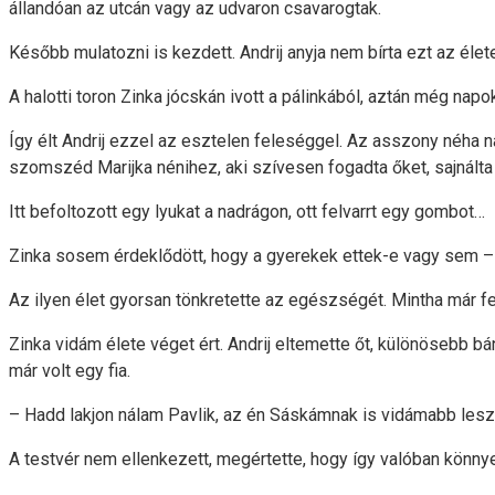
állandóan az utcán vagy az udvaron csavarogtak.
Később mulatozni is kezdett. Andrij anyja nem bírta ezt az éle
A halotti toron Zinka jócskán ivott a pálinkából, aztán még n
Így élt Andrij ezzel az esztelen feleséggel. Az asszony néha napo
szomszéd Marijka nénihez, aki szívesen fogadta őket, sajnálta 
Itt befoltozott egy lyukat a nadrágon, ott felvarrt egy gombot…
Zinka sosem érdeklődött, hogy a gyerekek ettek-e vagy sem – v
Az ilyen élet gyorsan tönkretette az egészségét. Mintha már fel
Zinka vidám élete véget ért. Andrij eltemette őt, különösebb bá
már volt egy fia.
– Hadd lakjon nálam Pavlik, az én Sáskámnak is vidámabb lesz
A testvér nem ellenkezett, megértette, hogy így valóban könny