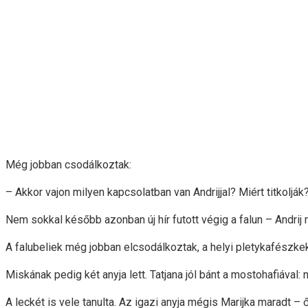
Még jobban csodálkoztak:
– Akkor vajon milyen kapcsolatban van Andrijjal? Miért titkoljá
Nem sokkal később azonban új hír futott végig a falun – Andrij
A falubeliek még jobban elcsodálkoztak, a helyi pletykafészkek
Miskának pedig két anyja lett. Tatjana jól bánt a mostohafiával: 
A leckét is vele tanulta. Az igazi anyja mégis Marijka maradt – 