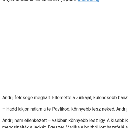
Andrij felesége meghalt. Eltemette a Zinkáját, különösebb bána
– Hadd lakjon nálam a te Pavlikod, könnyebb lesz neked, Andrij
Andrij nem ellenkezett – valóban könnyebb lesz így. A kisebbi
megcsinálták a leckét. Egyszer Marijka a boltból jött hazafelé