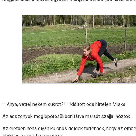
– Anya, vettél nekem cukrot?! – kiáltott oda hirtelen Miska.
Az asszonyok meglepetésükben tátva maradt szájjal néztek.
Az életben néha olyan különös dolgok történnek, hogy az embe
titokban: ki, mit, hol és mikor.