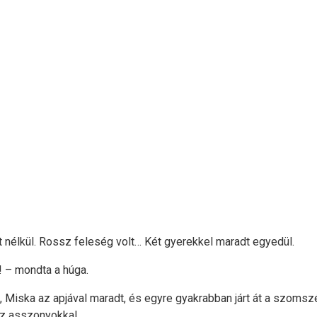
t nélkül. Rossz feleség volt… Két gyerekkel maradt egyedül.
! – mondta a húga.
k, Miska az apjával maradt, és egyre gyakrabban járt át a szoms
 az asszonyokkal.