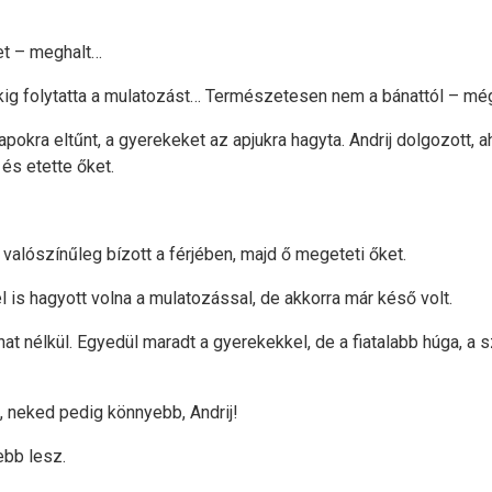
tet – meghalt…
apokig folytatta a mulatozást… Természetesen nem a bánattól – mé
kra eltűnt, a gyerekeket az apjukra hagyta. Andrij dolgozott, ahog
és etette őket.
alószínűleg bízott a férjében, majd ő megeteti őket.
 is hagyott volna a mulatozással, de akkorra már késő volt.
nat nélkül. Egyedül maradt a gyerekekkel, de a fiatalabb húga, a
, neked pedig könnyebb, Andrij!
ebb lesz.