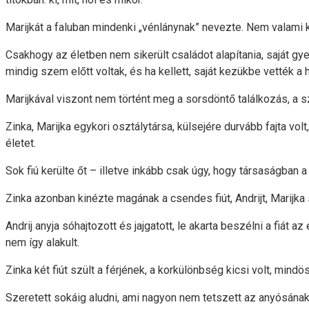
Marijkát a faluban mindenki „vénlánynak” nevezte. Nem valami ke
Csakhogy az életben nem sikerült családot alapítania, saját gy
mindig szem előtt voltak, és ha kellett, saját kezükbe vették
Marijkával viszont nem történt meg a sorsdöntő találkozás, a 
Zinka, Marijka egykori osztálytársa, külsejére durvább fajta vol
életet.
Sok fiú kerülte őt – illetve inkább csak úgy, hogy társaságban 
Zinka azonban kinézte magának a csendes fiút, Andrijt, Marijka
Andrij anyja sóhajtozott és jajgatott, le akarta beszélni a fiát 
nem így alakult.
Zinka két fiút szült a férjének, a korkülönbség kicsi volt, mind
Szeretett sokáig aludni, ami nagyon nem tetszett az anyósának