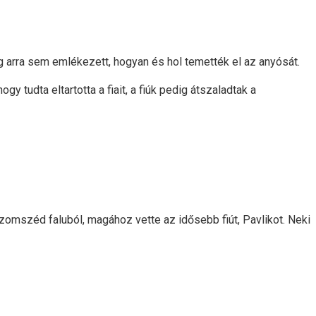
g arra sem emlékezett, hogyan és hol temették el az anyósát.
y tudta eltartotta a fiait, a fiúk pedig átszaladtak a
 szomszéd faluból, magához vette az idősebb fiút, Pavlikot. Neki