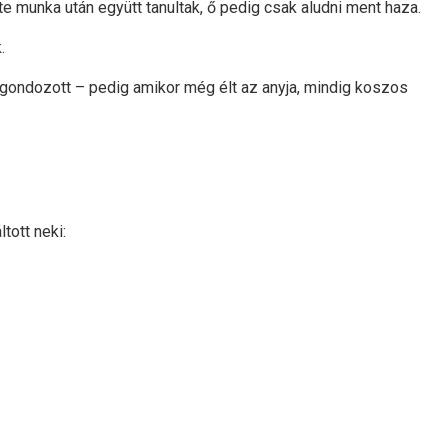
te munka után együtt tanultak, ő pedig csak aludni ment haza.
.
s gondozott – pedig amikor még élt az anyja, mindig koszos
tott neki: