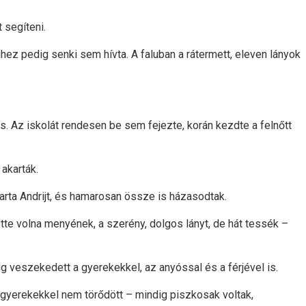
 segíteni.
hez pedig senki sem hívta. A faluban a rátermett, eleven lányok
 is. Az iskolát rendesen be sem fejezte, korán kezdte a felnőtt
 akarták.
arta Andrijt, és hamarosan össze is házasodtak.
erette volna menyének, a szerény, dolgos lányt, de hát tessék –
dig veszekedett a gyerekekkel, az anyóssal és a férjével is.
 gyerekekkel nem törődött – mindig piszkosak voltak,