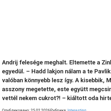
Andrij felesége meghalt. Eltemette a Zi
egyedül. – Hadd lakjon nálam a te Pavlik
valóban könnyebb lesz így. A kisebbik, 
asszony megetette, este együtt megcsiná
vettél nekem cukrot?! – kiáltott oda hi
Опубликовано:
25.02.2026
Рубрика:
Interesting