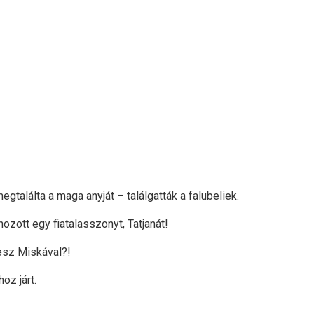
gtalálta a maga anyját – találgatták a falubeliek.
ozott egy fiatalasszonyt, Tatjanát!
lesz Miskával?!
oz járt.