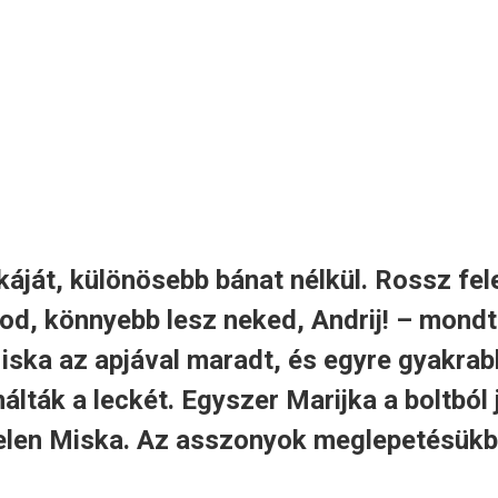
nkáját, különösebb bánat nélkül. Rossz fe
od, könnyebb lesz neked, Andrij! – mondt
Miska az apjával maradt, és egyre gyakra
lták a leckét. Egyszer Marijka a boltból 
rtelen Miska. Az asszonyok meglepetésükb