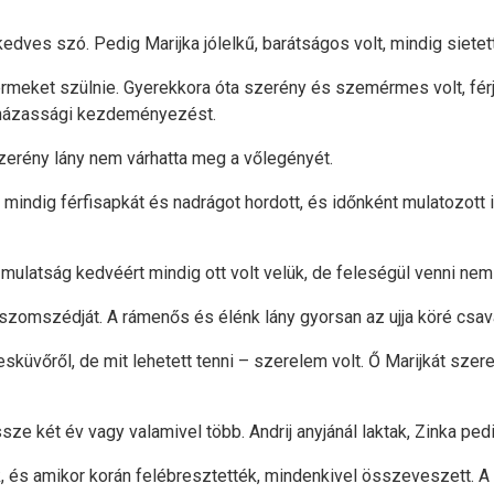
dves szó. Pedig Marijka jólelkű, barátságos volt, mindig sietett
ermeket szülnie. Gyerekkora óta szerény és szemérmes volt, férj
 a házassági kezdeményezést.
szerény lány nem várhatta meg a vőlegényét.
t, mindig férfisapkát és nadrágot hordott, és időnként mulatozott
a mulatság kedvéért mindig ott volt velük, de feleségül venni nem
 szomszédját. A rámenős és élénk lány gyorsan az ujja köré csav
az esküvőről, de mit lehetett tenni – szerelem volt. Ő Marijkát sz
össze két év vagy valamivel több. Andrij anyjánál laktak, Zinka pe
, és amikor korán felébresztették, mindenkivel összeveszett. A