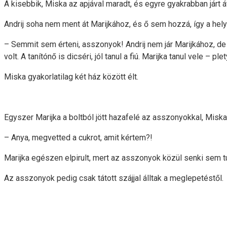
A kisebbik, Miska az apjával maradt, és egyre gyakrabban járt á
Andrij soha nem ment át Marijkához, és ő sem hozzá, így a helyi
– Semmit sem érteni, asszonyok! Andrij nem jár Marijkához, de 
volt. A tanítónő is dicséri, jól tanul a fiú. Marijka tanul vele – p
Miska gyakorlatilag két ház között élt.
Egyszer Marijka a boltból jött hazafelé az asszonyokkal, Miska pe
– Anya, megvetted a cukrot, amit kértem?!
Marijka egészen elpirult, mert az asszonyok közül senki sem tu
Az asszonyok pedig csak tátott szájjal álltak a meglepetéstől.