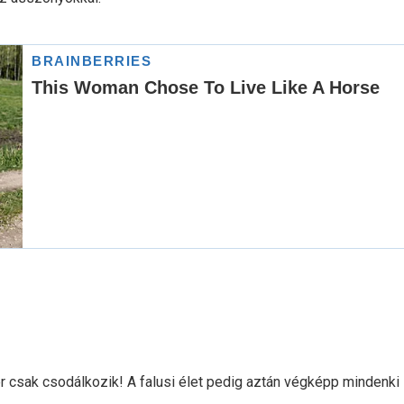
r csak csodálkozik! A falusi élet pedig aztán végképp mindenk