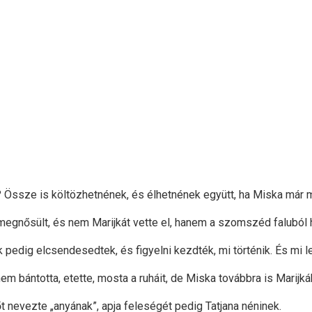
k? Össze is költözhetnének, és élhetnének együtt, ha Miska már me
 megnősült, és nem Marijkát vette el, hanem a szomszéd faluból h
 pedig elcsendesedtek, és figyelni kezdték, mi történik. És mi 
nem bántotta, etette, mosta a ruháit, de Miska továbbra is Marijkáh
őt nevezte „anyának”, apja feleségét pedig Tatjana néninek.