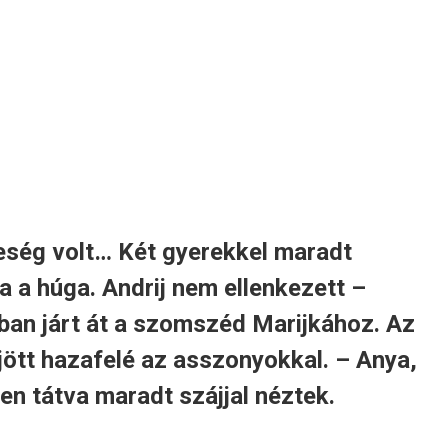
leség volt… Két gyerekkel maradt
a a húga. Andrij nem ellenkezett –
bban járt át a szomszéd Marijkához. Az
jött hazafelé az asszonyokkal. – Anya,
en tátva maradt szájjal néztek.