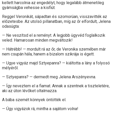
kellett harcolnia az engedélyt, hogy legalább átmenetileg
gyámságba vehesse a kisfiút.
Reggel Veronikát, sápadtan és szomorúan, visszavitték az
előzetesbe. Az utolsó pillanatban, míg az őr elfordult, Jelena
odasúgta:
— Ne veszítsd el a reményt. A legjobb ügyvéd foglalkozik
veled. Hamarosan minden megváltozik!
— Hátrébb! — mordult rá az őr, de Veronika szemében már
nem csupán hála, hanem a bizalom szikrája is égett.
— Ugye vigyáz majd Sztyepanra? — kiáltotta a lány a folyosó
mélyéről.
— Sztyepanra? — dermedt meg Jelena Arszényevna.
— Így neveztem el a fiamat. Annak a szentnek a tiszteletére,
aki az úton lévőket oltalmazza.
A bába szemét könnyek öntötték el.
— Úgy vigyázok rá, mintha a sajátom volna!