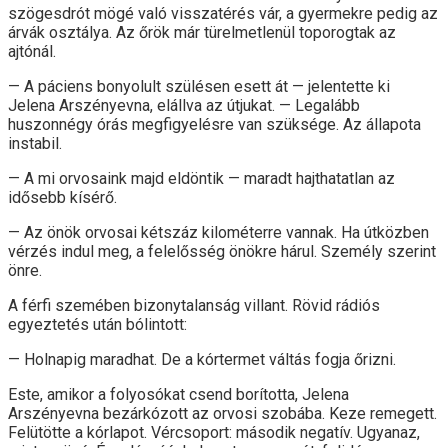
szögesdrót mögé való visszatérés vár, a gyermekre pedig az
árvák osztálya. Az őrök már türelmetlenül toporogtak az
ajtónál.
— A páciens bonyolult szülésen esett át — jelentette ki
Jelena Arszényevna, elállva az útjukat. — Legalább
huszonnégy órás megfigyelésre van szüksége. Az állapota
instabil.
— A mi orvosaink majd eldöntik — maradt hajthatatlan az
idősebb kísérő.
— Az önök orvosai kétszáz kilométerre vannak. Ha útközben
vérzés indul meg, a felelősség önökre hárul. Személy szerint
önre.
A férfi szemében bizonytalanság villant. Rövid rádiós
egyeztetés után bólintott:
— Holnapig maradhat. De a kórtermet váltás fogja őrizni.
Este, amikor a folyosókat csend borította, Jelena
Arszényevna bezárkózott az orvosi szobába. Keze remegett.
Felütötte a kórlapot. Vércsoport: második negatív. Ugyanaz,