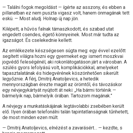
— Találni fogok megoldást — ígérte az asszony, és ebben a
pillanatban ez nem puszta vigasz volt, hanem önmagának tett
eskü. — Most aludj. Holnap új nap jön.
Kilépett, a hűvös falnak támaszkodott, és szabad utat
engedett csendes, égető könnyeinek. Most már tudta az
igazságot. És cselekednie kellett.
Az emlékezete készségesen súgta meg: egy évvel ezelőtt
segített világra hozni egy gyermeket egy ismert moszkvai
jogvédő feleségénél, aki rokonlátogatáson járt a városban. A
szülés gyors lefolyású volt, komplikációkkal, amelyeket
tapasztalatának és hidegvérének köszönhetően sikerült
legyőznie. A férj, Dmitrij Anatoljevics, a hetedik
mennyországban érezte magát az örömtől, és távozáskor
egy névjegykártyát nyújtott át neki: „Ha bármi történik —
bármelyik nap, bármelyik órában. Tartozom magának.”
A névjegy a munkatáskájának legtávolabbi zsebében került
elő. Ilyen órában telefonálni talán tapintatlanságnak tűnhetett,
de most minden ezen múlt.
— Dmitrij Anatoljevics, elnézést a zavarásért… — kezdte, s