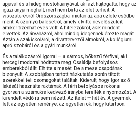
apjával és a hideg mostohaanyával, aki azt hajtogatta, hogy az
igazi anyja meghalt, mert nem bírta az élet terheit. A
visszatérésről Oroszországba, miután az apa üzlete csődbe
ment. A szörnyű balesetről, amely elvitte nevelőszüleit,
amikor tizenhat éves volt. A hitelezőkről, akik mindent
elvettek. Az árvaházról, ahol mindig idegennek érezte magát.
Aztán a szakiskoláról, a divattervezői álmokról, a kollégiumi
apró szobáról és a gyári munkáról.
És a találkozásról Igorral — a sármos, bőkezű férfival, aki
hercegi modorral hódította meg. Családja befolyásos
emberekből állt. Elhitte a mesét. De a mese csapdának
bizonyult. A szobájában tartott házkutatás során tiltott
szerekkel teli csomagokat találtak. Kiderült, hogy Igor az ő
lakását használta raktárnak. A férfi befolyásos rokonai
gyorsan a számukra kedvező irányba terelték a nyomozást. A
kirendelt védő rá sem nézett. Az ítélet — hét év. A gyermek
lett az egyetlen reménye, az egyetlen ok, hogy kitartson.