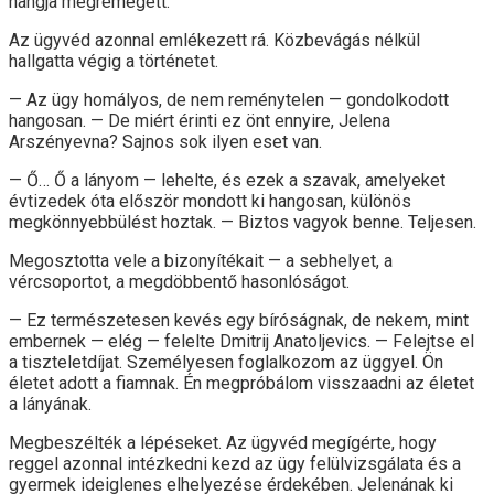
hangja megremegett.
Az ügyvéd azonnal emlékezett rá. Közbevágás nélkül
hallgatta végig a történetet.
— Az ügy homályos, de nem reménytelen — gondolkodott
hangosan. — De miért érinti ez önt ennyire, Jelena
Arszényevna? Sajnos sok ilyen eset van.
— Ő… Ő a lányom — lehelte, és ezek a szavak, amelyeket
évtizedek óta először mondott ki hangosan, különös
megkönnyebbülést hoztak. — Biztos vagyok benne. Teljesen.
Megosztotta vele a bizonyítékait — a sebhelyet, a
vércsoportot, a megdöbbentő hasonlóságot.
— Ez természetesen kevés egy bíróságnak, de nekem, mint
embernek — elég — felelte Dmitrij Anatoljevics. — Felejtse el
a tiszteletdíjat. Személyesen foglalkozom az üggyel. Ön
életet adott a fiamnak. Én megpróbálom visszaadni az életet
a lányának.
Megbeszélték a lépéseket. Az ügyvéd megígérte, hogy
reggel azonnal intézkedni kezd az ügy felülvizsgálata és a
gyermek ideiglenes elhelyezése érdekében. Jelenának ki