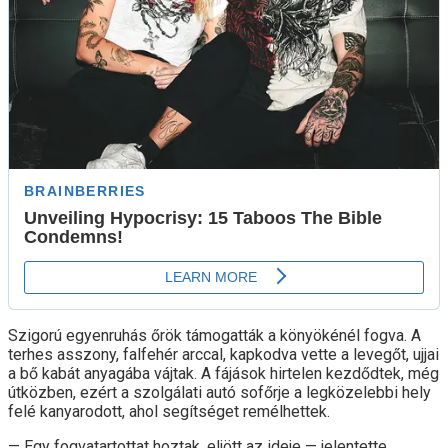
Szigorú egyenruhás őrök támogatták a könyökénél fogva. A
terhes asszony, falfehér arccal, kapkodva vette a levegőt, ujjai
a bő kabát anyagába vájtak. A fájások hirtelen kezdődtek, még
útközben, ezért a szolgálati autó sofőrje a legközelebbi hely
felé kanyarodott, ahol segítséget remélhettek.
— Egy fogvatartottat hoztak, eljött az ideje — jelentette