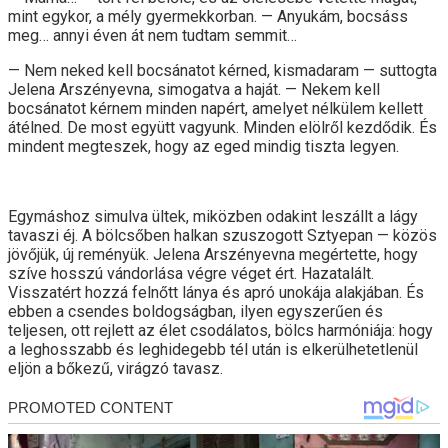
mint egykor, a mély gyermekkorban. — Anyukám, bocsáss
meg… annyi éven át nem tudtam semmit…
— Nem neked kell bocsánatot kérned, kismadaram — suttogta
Jelena Arszényevna, simogatva a haját. — Nekem kell
bocsánatot kérnem minden napért, amelyet nélkülem kellett
átélned. De most együtt vagyunk. Minden elölről kezdődik. És
mindent megteszek, hogy az eged mindig tiszta legyen.
Egymáshoz simulva ültek, miközben odakint leszállt a lágy
tavaszi éj. A bölcsőben halkan szuszogott Sztyepan — közös
jövőjük, új reményük. Jelena Arszényevna megértette, hogy
szíve hosszú vándorlása végre véget ért. Hazatalált.
Visszatért hozzá felnőtt lánya és apró unokája alakjában. És
ebben a csendes boldogságban, ilyen egyszerűen és
teljesen, ott rejlett az élet csodálatos, bölcs harmóniája: hogy
a leghosszabb és leghidegebb tél után is elkerülhetetlenül
eljön a bőkezű, virágzó tavasz.