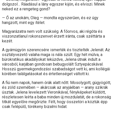
dolgozol… Ráadásul a lány egyszer kijön, és elviszi. Minek
neked ez a rengeteg gond?
— Ő az unokám, Oleg — mondta egyszerűen, és ez úgy
hangzott, mint egy ítélet.
Magyarázatra nem volt szükség. A főorvos, aki régóta és
viszonzatlanul rokonszenvet érzett iránta, csak széttárta a
kezét.
A gyámügyön szerencsére ismerték és tisztelték Jelenát. Az
osztályvezető valaha maga is nála szült. Egy hét múlva, a
bürokratikus akadályokat leküzdve, Jelena útnak indult a
városból, karjában gondosan bebugyolált Sztyepácskával.
Hosszú gyermekgondozási szabadságot vett ki, ami kollégái
körében találgatásokat és értetlenséget váltott ki.
A fiú nem napok, hanem órák alatt nőtt. Mosolygott, gügyögött,
és zöld szemében — akárcsak az anyjáéban — arany szikrák
úsztak. Jelena levelezett Veronikával, fényképeket küldött,
részletesen leírta a baba minden új mozdulatát, de a rokonság
titkát egyelőre megőrizte. Félt, hogy összetöri a köztük épp
csak felépülő, törékeny bizalmi hidat.