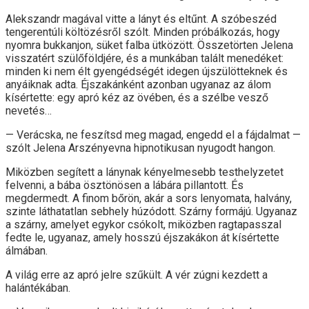
Alekszandr magával vitte a lányt és eltűnt. A szóbeszéd
tengerentúli költözésről szólt. Minden próbálkozás, hogy
nyomra bukkanjon, süket falba ütközött. Összetörten Jelena
visszatért szülőföldjére, és a munkában talált menedéket:
minden ki nem élt gyengédségét idegen újszülötteknek és
anyáiknak adta. Éjszakánként azonban ugyanaz az álom
kísértette: egy apró kéz az övében, és a szélbe vesző
nevetés…
— Verácska, ne feszítsd meg magad, engedd el a fájdalmat —
szólt Jelena Arszényevna hipnotikusan nyugodt hangon.
Miközben segített a lánynak kényelmesebb testhelyzetet
felvenni, a bába ösztönösen a lábára pillantott. És
megdermedt. A finom bőrön, akár a sors lenyomata, halvány,
szinte láthatatlan sebhely húzódott. Szárny formájú. Ugyanaz
a szárny, amelyet egykor csókolt, miközben ragtapasszal
fedte le, ugyanaz, amely hosszú éjszakákon át kísértette
álmában.
A világ erre az apró jelre szűkült. A vér zúgni kezdett a
halántékában.