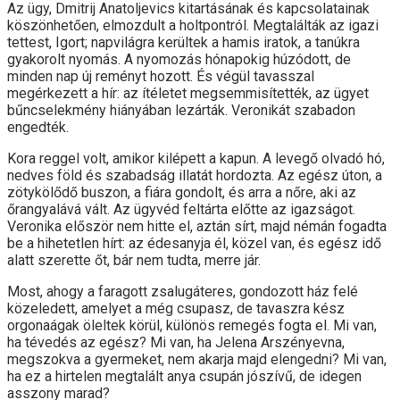
Az ügy, Dmitrij Anatoljevics kitartásának és kapcsolatainak
köszönhetően, elmozdult a holtpontról. Megtalálták az igazi
tettest, Igort; napvilágra kerültek a hamis iratok, a tanúkra
gyakorolt nyomás. A nyomozás hónapokig húzódott, de
minden nap új reményt hozott. És végül tavasszal
megérkezett a hír: az ítéletet megsemmisítették, az ügyet
bűncselekmény hiányában lezárták. Veronikát szabadon
engedték.
Kora reggel volt, amikor kilépett a kapun. A levegő olvadó hó,
nedves föld és szabadság illatát hordozta. Az egész úton, a
zötykölődő buszon, a fiára gondolt, és arra a nőre, aki az
őrangyalává vált. Az ügyvéd feltárta előtte az igazságot.
Veronika először nem hitte el, aztán sírt, majd némán fogadta
be a hihetetlen hírt: az édesanyja él, közel van, és egész idő
alatt szerette őt, bár nem tudta, merre jár.
Most, ahogy a faragott zsalugáteres, gondozott ház felé
közeledett, amelyet a még csupasz, de tavaszra kész
orgonaágak öleltek körül, különös remegés fogta el. Mi van,
ha tévedés az egész? Mi van, ha Jelena Arszényevna,
megszokva a gyermeket, nem akarja majd elengedni? Mi van,
ha ez a hirtelen megtalált anya csupán jószívű, de idegen
asszony marad?