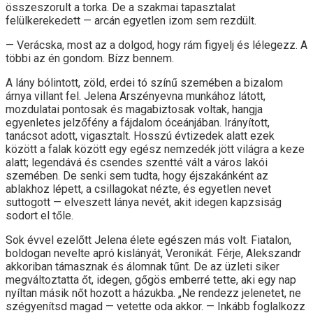
összeszorult a torka. De a szakmai tapasztalat
felülkerekedett — arcán egyetlen izom sem rezdült.
— Verácska, most az a dolgod, hogy rám figyelj és lélegezz. A
többi az én gondom. Bízz bennem.
A lány bólintott, zöld, erdei tó színű szemében a bizalom
árnya villant fel. Jelena Arszényevna munkához látott,
mozdulatai pontosak és magabiztosak voltak, hangja
egyenletes jelzőfény a fájdalom óceánjában. Irányított,
tanácsot adott, vigasztalt. Hosszú évtizedek alatt ezek
között a falak között egy egész nemzedék jött világra a keze
alatt; legendává és csendes szentté vált a város lakói
szemében. De senki sem tudta, hogy éjszakánként az
ablakhoz lépett, a csillagokat nézte, és egyetlen nevet
suttogott — elveszett lánya nevét, akit idegen kapzsiság
sodort el tőle.
Sok évvel ezelőtt Jelena élete egészen más volt. Fiatalon,
boldogan nevelte apró kislányát, Veronikát. Férje, Alekszandr
akkoriban támasznak és álomnak tűnt. De az üzleti siker
megváltoztatta őt, idegen, gőgös emberré tette, aki egy nap
nyíltan másik nőt hozott a házukba. „Ne rendezz jelenetet, ne
szégyenítsd magad — vetette oda akkor. — Inkább foglalkozz