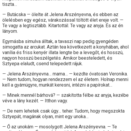
tiszta…
— Butácska — ölelte át Jelena Arszényevna, és ebben az
ölelésben egy egész, várakozással töltött élet ereje volt. —
Te vagy a legtisztább. Kitartottál. Te vagy az anyja. És az én
lányom.
Egymásba simulva álltak, a tavaszi nap pedig gyengéden
simogatta az arcukat. Aztán tea következett a konyhában, ahol
vanília és friss kenyér illata lengte be a levegőt, és hosszú,
nagyon hosszú beszélgetés. Amikor beesteledett, és
Sztyepa elaludt, csend telepedett rájuk.
— Jelena Arszényevna… mama… — kezdte óvatosan Veronika.
— Nem tudom, hogyan rendezzem el az életem. Holnap menni
kell a gyámügyre, munkát keresni, intézni a papírokat…
— Minek mennél bárhová? — szakította félbe az anyja, kezébe
véve a lány kezét. — Itthon vagy.
— De nem lehetek csak úgy… teher. Tudom, hogy megszokta
Sztyepát, magának olyan, mint egy unoka…
— Ő az unokám — mosolygott Jelena Arszényevna. — Te