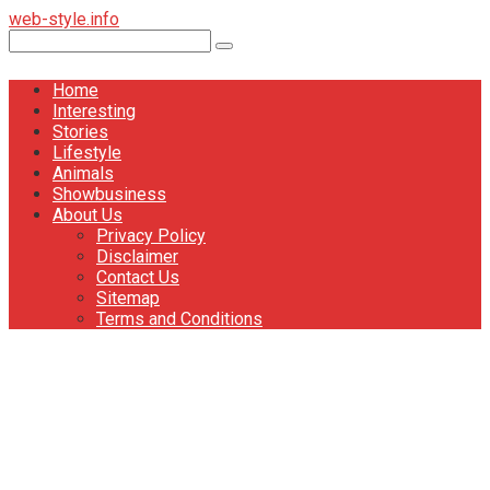
Перейти
web-style.info
к
Поиск:
контенту
Home
Interesting
Stories
Lifestyle
Animals
Showbusiness
About Us
Privacy Policy
Disclaimer
Contact Us
Sitemap
Terms and Conditions