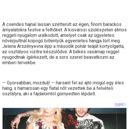
A csendes hajnal lassan szétterült az égen, finom barackos
árnyalatokra festve a felhőket. A kisvárosi szülészeten álmos
reggeli nyugalom uralkodott, amelyet csak az ügyeletes
nővérpultnál kopogó billentyűk egyenletes hangja tört meg.
Jelena Arszényevna épp a második pohár teáját kortyolgatta,
az osztályos vizitre készülődve. A békés vasárnap reggel
nyugodtnak ígérkezett, de a sors szeret beavatkozni az
emberi tervekbe.
— Gyorsabban, mozdulj! — harsant fel az ajtó mögül egy éles
hang, s hamarosan egy fiatal nőt vezettek be a felvételi
osztályra, aki a fájdalomtól görnyedten lépdelt.