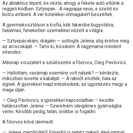
Az ablakhoz lépett, és nézte, ahogy a fekete autó eltűnik a
reggeli ködben. Sztyepan… A nagyapja neve, a szelíd és
bölcs emberé. A vér kötelékei önmagukért beszéltek.
A gyermekosztályon a kisfiú, kék takaróba bugyolálva,
hatalmas, feneketlen szemekkel nézett a világra.
— Sztyepácskám, drágám — suttogta Jelena, alig érintve meg
az arcocskáját. — Tarts ki, kicsikém. A nagymama mindent
elrendez.
Másnap visszatért a szülészetre a főorvos, Oleg Pavlovics.
— Hallottam, vasárnap esemény volt nálunk? — kérdezte,
miközben levette a kabátját. — A rabnőt elvitték, hála az
égnek. A gyerekkel majd intézkedünk, az ügyintézés megy a
maga útján.
— Oleg Pavlovics, a gyerekkel kapcsolatban — kezdte
határozottan Jelena. — Szeretném ideiglenes gyámságba
venni. Később pedig, talán, örökbe is fogadni.
A főorvos kővé dermedt.
— Jelena, megőrültél? Egyedül is nehéz neked, éjjel-nappal