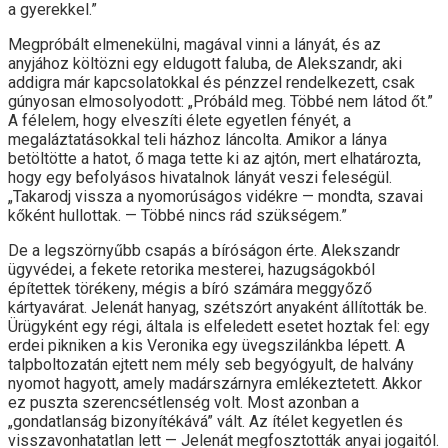
a gyerekkel.”
Megpróbált elmenekülni, magával vinni a lányát, és az
anyjához költözni egy eldugott faluba, de Alekszandr, aki
addigra már kapcsolatokkal és pénzzel rendelkezett, csak
gúnyosan elmosolyodott: „Próbáld meg. Többé nem látod őt.”
A félelem, hogy elveszíti élete egyetlen fényét, a
megaláztatásokkal teli házhoz láncolta. Amikor a lánya
betöltötte a hatot, ő maga tette ki az ajtón, mert elhatározta,
hogy egy befolyásos hivatalnok lányát veszi feleségül.
„Takarodj vissza a nyomorúságos vidékre — mondta, szavai
kőként hullottak. — Többé nincs rád szükségem.”
De a legszörnyűbb csapás a bíróságon érte. Alekszandr
ügyvédei, a fekete retorika mesterei, hazugságokból
építettek törékeny, mégis a bíró számára meggyőző
kártyavárat. Jelenát hanyag, szétszórt anyaként állították be.
Ürügyként egy régi, általa is elfeledett esetet hoztak fel: egy
erdei pikniken a kis Veronika egy üvegszilánkba lépett. A
talpboltozatán ejtett nem mély seb begyógyult, de halvány
nyomot hagyott, amely madárszárnyra emlékeztetett. Akkor
ez puszta szerencsétlenség volt. Most azonban a
„gondatlanság bizonyítékává” vált. Az ítélet kegyetlen és
visszavonhatatlan lett — Jelenát megfosztották anyai jogaitól.