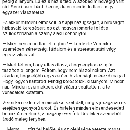
pedig a lányom. És ez a ház a tiéd. A szobád mindvégig várt
rád. Senki sem lakott benne, de én mindig tudtam, hogy
egyszer visszatérsz.
És akkor mindent elmesélt. Az apja hazugságait, a bíróságot,
hiábavaló kereséseit, és azt, hogyan ismerte fel őt a
szülőszobában a szárny alakú sebhelyről.
— Miért nem mondtad el rögtön? — kérdezte Veronika,
szemében sértettség, fájdalom és a szeretet utáni vágy
egész viharával.
— Mert féltem, hogy eltaszítasz, ahogy egykor az apád
taszított el engem. Féltem, hogy nem hiszel nekem. Azt
akartam, hogy előbb egyszerűen biztonságban érezd magad.
Hogy legyen háttered. Mindig kerestelek, kislányom. Minden
nap. Minden gyermekben, akit világra segítettem, a te
vonásaidat kutattam.
Veronika nézte ezt a ráncokkal szabdalt, mégis jóságában és
erejében gyönyörű arcot. És hirtelen minden elcsendesedett
benne. A sérelmek, a magány évei feloldódtak a szeméből
áradó meleg fényben.
— Mama… — tört fel belőle, és az ölelésébe vetette magát,