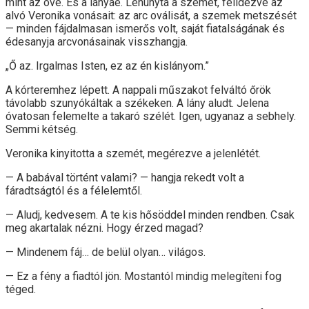
mint az övé. És a lányáé. Lehunyta a szemét, felidézve az
alvó Veronika vonásait: az arc oválisát, a szemek metszését
— minden fájdalmasan ismerős volt, saját fiatalságának és
édesanyja arcvonásainak visszhangja.
„Ő az. Irgalmas Isten, ez az én kislányom.”
A kórteremhez lépett. A nappali műszakot felváltó őrök
távolabb szunyókáltak a székeken. A lány aludt. Jelena
óvatosan felemelte a takaró szélét. Igen, ugyanaz a sebhely.
Semmi kétség.
Veronika kinyitotta a szemét, megérezve a jelenlétét.
— A babával történt valami? — hangja rekedt volt a
fáradtságtól és a félelemtől.
— Aludj, kedvesem. A te kis hősöddel minden rendben. Csak
meg akartalak nézni. Hogy érzed magad?
— Mindenem fáj… de belül olyan… világos.
— Ez a fény a fiadtól jön. Mostantól mindig melegíteni fog
téged.