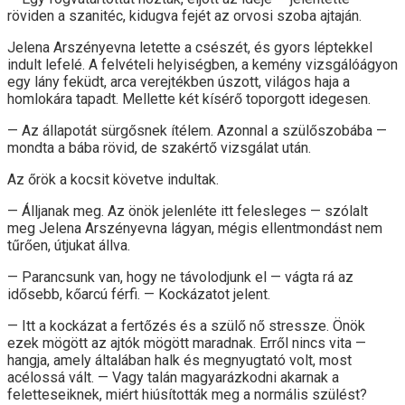
röviden a szanitéc, kidugva fejét az orvosi szoba ajtaján.
Jelena Arszényevna letette a csészét, és gyors léptekkel
indult lefelé. A felvételi helyiségben, a kemény vizsgálóágyon
egy lány feküdt, arca verejtékben úszott, világos haja a
homlokára tapadt. Mellette két kísérő toporgott idegesen.
— Az állapotát sürgősnek ítélem. Azonnal a szülőszobába —
mondta a bába rövid, de szakértő vizsgálat után.
Az őrök a kocsit követve indultak.
— Álljanak meg. Az önök jelenléte itt felesleges — szólalt
meg Jelena Arszényevna lágyan, mégis ellentmondást nem
tűrően, útjukat állva.
— Parancsunk van, hogy ne távolodjunk el — vágta rá az
idősebb, kőarcú férfi. — Kockázatot jelent.
— Itt a kockázat a fertőzés és a szülő nő stressze. Önök
ezek mögött az ajtók mögött maradnak. Erről nincs vita —
hangja, amely általában halk és megnyugtató volt, most
acélossá vált. — Vagy talán magyarázkodni akarnak a
feletteseiknek, miért hiúsították meg a normális szülést?