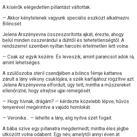
A kísérők elégedetlen pillantást váltottak.
— Akkor kénytelenek vagyunk speciális eszközt alkalmazni.
Bilincset.
Jelena Arszényevna összeszorította ajkát, érezte, ahogy
belül minden összerándul a dühtől és tehetetlenségtől. A
rendszerrel szemben nyíltan harcolni értelmetlen lett volna.
— Csak az egyik kezére. És leveszik, amint parancsot adok rá,
amint lehetséges.
A szülőszoba steril csendjében a bilincs fémje kattanva
zárult a lány vékony csuklójára, a szék karfájához rögzítve azt.
Jelena Arszényevna elfordult, úgy tett, mintha a műszereket
ellenőrizné, hogy elrejtse ujjai remegését.
— Hogy hívnak, drágám? — kérdezte közelebb lépve, hűvös
tenyerével megérintve a vajúdó homlokát.
— Veronika… — lehelte a lány, alig nyitva szét fogait.
A bába szíve egy pillanatra megdermedt, mintha éles jégbe
ütközött volna odabent. Egy név, amelytől annyi éven át