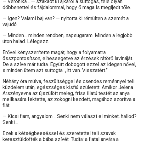
— Veronika… — szakadt ki ajkáról a suttogás, tele olyan
döbbenettel és fájdalommal, hogy ő maga is megijedt tőle.
— Igen? Valami baj van? — nyitotta ki rémülten a szemét a
vajúdó.
— Minden… minden rendben, napsugaram. Minden a legjobb
úton halad. Lélegezz.
Erővel kényszerítette magát, hogy a folyamatra
összpontosítson, elhessegetve az érzések rátörő lavináját.
De a szíve már tudta. Együtt dobogott ezzel az idegen nővel,
s minden ütem azt suttogta: „Itt van. Visszatért.”
Néhány óra múlva, feszültséggel és csendes reménnyel teli
küzdelem után, egészséges kisfiú született. Amikor Jelena
Arszényevna az újszülött meleg, friss illatú testét az anya
mellkasára fektette, az zokogni kezdett, magához szorítva a
fiát.
— Kicsi fiam, angyalom… Senki nem választ el minket, hallod?
Senki…
Ezek a kétségbeeséssel és szeretettel teli szavak
keresztüldöfték a bába szívét. Tudta: a fiatal anyára a