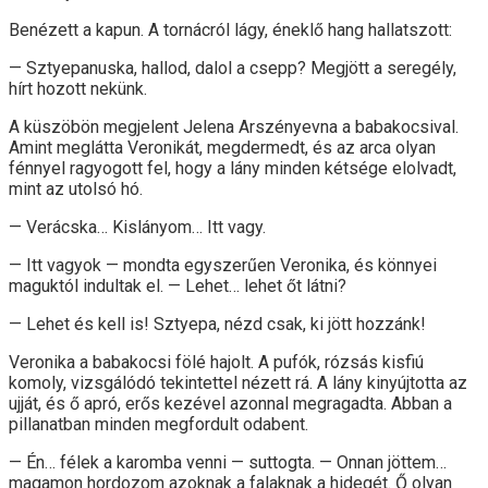
Benézett a kapun. A tornácról lágy, éneklő hang hallatszott:
— Sztyepanuska, hallod, dalol a csepp? Megjött a seregély,
hírt hozott nekünk.
A küszöbön megjelent Jelena Arszényevna a babakocsival.
Amint meglátta Veronikát, megdermedt, és az arca olyan
fénnyel ragyogott fel, hogy a lány minden kétsége elolvadt,
mint az utolsó hó.
— Verácska… Kislányom… Itt vagy.
— Itt vagyok — mondta egyszerűen Veronika, és könnyei
maguktól indultak el. — Lehet… lehet őt látni?
— Lehet és kell is! Sztyepa, nézd csak, ki jött hozzánk!
Veronika a babakocsi fölé hajolt. A pufók, rózsás kisfiú
komoly, vizsgálódó tekintettel nézett rá. A lány kinyújtotta az
ujját, és ő apró, erős kezével azonnal megragadta. Abban a
pillanatban minden megfordult odabent.
— Én… félek a karomba venni — suttogta. — Onnan jöttem…
magamon hordozom azoknak a falaknak a hidegét. Ő olyan