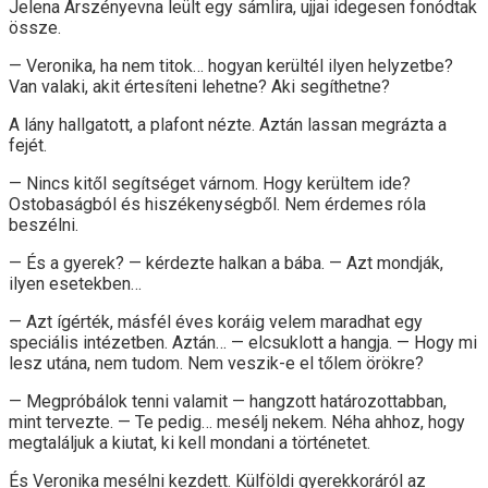
Jelena Arszényevna leült egy sámlira, ujjai idegesen fonódtak
össze.
— Veronika, ha nem titok… hogyan kerültél ilyen helyzetbe?
Van valaki, akit értesíteni lehetne? Aki segíthetne?
A lány hallgatott, a plafont nézte. Aztán lassan megrázta a
fejét.
— Nincs kitől segítséget várnom. Hogy kerültem ide?
Ostobaságból és hiszékenységből. Nem érdemes róla
beszélni.
— És a gyerek? — kérdezte halkan a bába. — Azt mondják,
ilyen esetekben…
— Azt ígérték, másfél éves koráig velem maradhat egy
speciális intézetben. Aztán… — elcsuklott a hangja. — Hogy mi
lesz utána, nem tudom. Nem veszik-e el tőlem örökre?
— Megpróbálok tenni valamit — hangzott határozottabban,
mint tervezte. — Te pedig… mesélj nekem. Néha ahhoz, hogy
megtaláljuk a kiutat, ki kell mondani a történetet.
És Veronika mesélni kezdett. Külföldi gyerekkoráról az