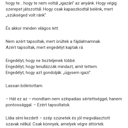
hogy te… hogy te nem voltál „igazán” az anyánk. Hogy végig
szerepet játszottál. Hogy csak kapaszkodtál belénk, mert
„szükséged volt ránk”.
És akkor minden világos lett.
Nem azért tapsoltak, mert örültek a fájdalmamnak.
Azért tapsoltak, mert engedélyt kaptak rá.
Engedélyt, hogy ne tiszteljenek többé.
Engedélyt, hogy lenullázzák mindazt, amit tettem.
Engedélyt, hogy azt gondolják: „úgysem igazi”.
Lassan bólintottam.
– Hát ez az – mondtam nem színpadias sértettséggel, hanem
pontossággal. – Ezért tapsoltatok.
Lídia sírni kezdett – szép szünetek és jól megválasztott
szavak nélkül. Csak könnyek, amelyek végre áttörtek.