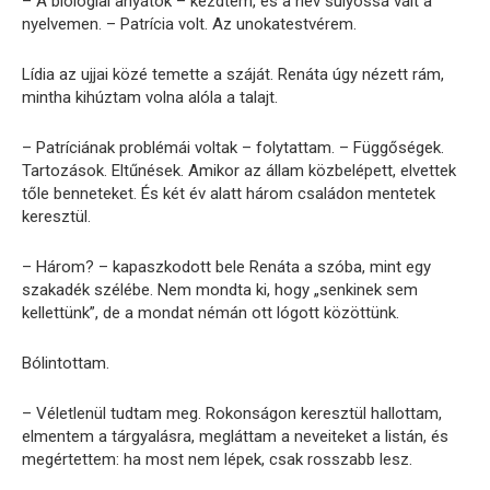
– A biológiai anyátok – kezdtem, és a név súlyossá vált a
nyelvemen. – Patrícia volt. Az unokatestvérem.
Lídia az ujjai közé temette a száját. Renáta úgy nézett rám,
mintha kihúztam volna alóla a talajt.
– Patríciának problémái voltak – folytattam. – Függőségek.
Tartozások. Eltűnések. Amikor az állam közbelépett, elvettek
tőle benneteket. És két év alatt három családon mentetek
keresztül.
– Három? – kapaszkodott bele Renáta a szóba, mint egy
szakadék szélébe. Nem mondta ki, hogy „senkinek sem
kellettünk”, de a mondat némán ott lógott közöttünk.
Bólintottam.
– Véletlenül tudtam meg. Rokonságon keresztül hallottam,
elmentem a tárgyalásra, megláttam a neveiteket a listán, és
megértettem: ha most nem lépek, csak rosszabb lesz.