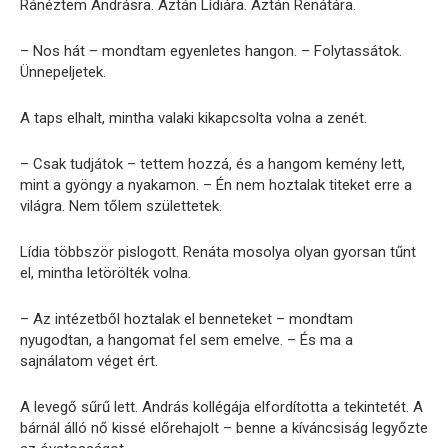
Ránéztem Andrásra. Aztán Lídiára. Aztán Renátára.
– Nos hát – mondtam egyenletes hangon. – Folytassátok.
Ünnepeljetek.
A taps elhalt, mintha valaki kikapcsolta volna a zenét.
– Csak tudjátok – tettem hozzá, és a hangom kemény lett,
mint a gyöngy a nyakamon. – Én nem hoztalak titeket erre a
világra. Nem tőlem születtetek.
Lídia többször pislogott. Renáta mosolya olyan gyorsan tűnt
el, mintha letörölték volna.
– Az intézetből hoztalak el benneteket – mondtam
nyugodtan, a hangomat fel sem emelve. – És ma a
sajnálatom véget ért.
A levegő sűrű lett. András kollégája elfordította a tekintetét. A
bárnál álló nő kissé előrehajolt – benne a kíváncsiság legyőzte