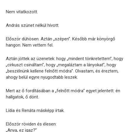
Nem vitatkozott.
András szünet nélkül hívott.
Először dühösen. Aztán „szépen”. Később már könyörgő
hangon. Nem vettem fel.
Aztán jöttek az üzenetek: hogy „mindent tönkretettem”, hogy
„cirkuszt csináltam”, hogy „megaláztam a lányokat”, hogy
„beszélnünk kellene felnőtt módra”. Olvastam, és éreztem,
ahogy belül egyre nyugodtabb leszek.
Mert az ő fordításában a „felnőtt módra” egyet jelentett: én
hallgatok, ő dönt.
Lídia és Renáta másképp írtak.
Először röviden és élesen:
„Anya, ez igaz?”