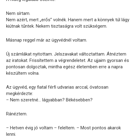
Nem sírtam.
Nem azért, mert „erős” volnék. Hanem mert a könnyek túl lágy
kiútnak tűntek. Nekem tisztaságra volt szükségem.
Másnap reggel már az ügyvédnél voltam.
Új számlákat nyitottam. Jelszavakat változtattam. Átnéztem
az iratokat. Frissítettem a végrendeletet. Az ujjaim gyorsan és
pontosan dolgoztak, mintha egész életemben erre a napra
készültem volna.
Az ügyvéd, egy fiatal férfi udvarias arccal, óvatosan
megkérdezte:
– Nem szeretné… lágyabban? Békésebben?
Ránéztem.
– Hetven évig jó voltam – feleltem. – Most pontos akarok
lenni.