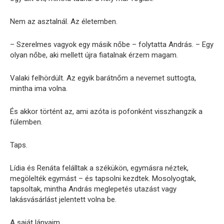
Nem az asztalnál. Az életemben.
– Szerelmes vagyok egy másik nőbe – folytatta András. – Egy
olyan nőbe, aki mellett újra fiatalnak érzem magam.
Valaki felhördült. Az egyik barátnőm a nevemet suttogta,
mintha ima volna.
És akkor történt az, ami azóta is pofonként visszhangzik a
fülemben.
Taps.
Lídia és Renáta felálltak a székükön, egymásra néztek,
megölelték egymást – és tapsolni kezdtek. Mosolyogtak,
tapsoltak, mintha András meglepetés utazást vagy
lakásvásárlást jelentett volna be.
A saját lányaim.