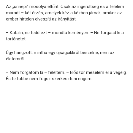
Az „ünnepi” mosolya eltűnt. Csak az ingerültség és a félelem
maradt – két érzés, amelyek kéz a kézben járnak, amikor az
ember hirtelen elveszíti az irányítást.
– Katalin, ne tedd ezt – mondta keményen. – Ne forgasd ki a
történetet.
Úgy hangzott, mintha egy újságcikkről beszélne, nem az
életemről.
– Nem forgatom ki – feleltem. – Először mesélem el a végéig.
És te többé nem fogsz szerkeszteni engem.