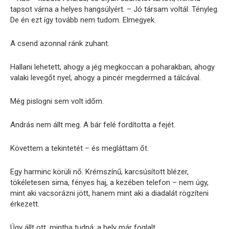
tapsot várna a helyes hangsúlyért. – Jó társam voltál. Tényleg.
De én ezt így tovább nem tudom. Elmegyek.
A csend azonnal ránk zuhant.
Hallani lehetett, ahogy a jég megkoccan a poharakban, ahogy
valaki levegőt nyel, ahogy a pincér megdermed a tálcával.
Még pislogni sem volt időm.
András nem állt meg. A bár felé fordította a fejét.
Követtem a tekintetét – és megláttam őt.
Egy harminc körüli nő. Krémszínű, karcsúsított blézer,
tökéletesen sima, fényes haj, a kezében telefon – nem úgy,
mint aki vacsorázni jött, hanem mint aki a diadalát rögzíteni
érkezett.
Úgy állt ott, mintha tudná: a hely már foglalt.