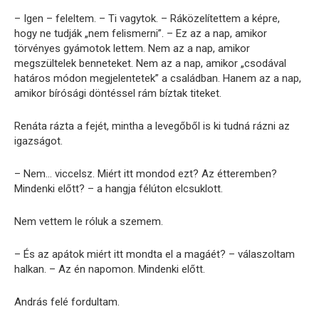
– Igen – feleltem. – Ti vagytok. – Ráközelítettem a képre,
hogy ne tudják „nem felismerni”. – Ez az a nap, amikor
törvényes gyámotok lettem. Nem az a nap, amikor
megszültelek benneteket. Nem az a nap, amikor „csodával
határos módon megjelentetek” a családban. Hanem az a nap,
amikor bírósági döntéssel rám bíztak titeket.
Renáta rázta a fejét, mintha a levegőből is ki tudná rázni az
igazságot.
– Nem… viccelsz. Miért itt mondod ezt? Az étteremben?
Mindenki előtt? – a hangja félúton elcsuklott.
Nem vettem le róluk a szemem.
– És az apátok miért itt mondta el a magáét? – válaszoltam
halkan. – Az én napomon. Mindenki előtt.
András felé fordultam.