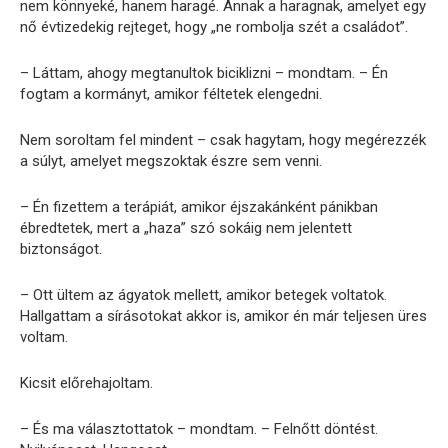
nem könnyeké, hanem haragé. Annak a haragnak, amelyet egy
nő évtizedekig rejteget, hogy „ne rombolja szét a családot”.
– Láttam, ahogy megtanultok biciklizni – mondtam. – Én
fogtam a kormányt, amikor féltetek elengedni.
Nem soroltam fel mindent – csak hagytam, hogy megérezzék
a súlyt, amelyet megszoktak észre sem venni.
– Én fizettem a terápiát, amikor éjszakánként pánikban
ébredtetek, mert a „haza” szó sokáig nem jelentett
biztonságot.
– Ott ültem az ágyatok mellett, amikor betegek voltatok.
Hallgattam a sírásotokat akkor is, amikor én már teljesen üres
voltam.
Kicsit előrehajoltam.
– És ma választottatok – mondtam. – Felnőtt döntést.