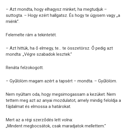
– Azt mondta, hogy elhagysz minket, ha megtudjuk –
suttogta. – Hogy ezért hallgatsz. És hogy te úgysem vagy „a
miénk”.
Felemelte rám a tekintetét.
– Azt hittük, ha ő elmegy, te… te összetörsz. Ő pedig azt
mondta: „Végre szabadok lesztek.”
Renáta felzokogott.
– Gyűlölöm magam azért a tapsért – mondta. – Gyűlölöm.
Nem nyúltam oda, hogy megsimogassam a kezüket. Nem
tettem meg azt az anyai mozdulatot, amely mindig feloldja a
fájdalmat és elmossa a határokat.
Mert az a régi szerződés lett volna:
„Mindent megbocsátok, csak maradjatok mellettem.”