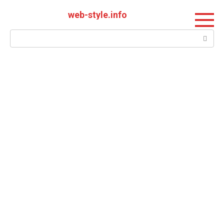
Перейти
web-style.info
к
контенту
Поиск: