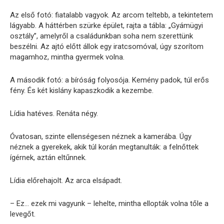
Az első fotó: fiatalabb vagyok. Az arcom teltebb, a tekintetem
lágyabb. A háttérben szürke épület, rajta a tábla: „Gyámügyi
osztály”, amelyről a családunkban soha nem szerettünk
beszélni. Az ajtó előtt állok egy iratcsomóval, úgy szorítom
magamhoz, mintha gyermek volna.
A második fotó: a bíróság folyosója. Kemény padok, túl erős
fény. És két kislány kapaszkodik a kezembe.
Lídia hatéves. Renáta négy.
Óvatosan, szinte ellenségesen néznek a kamerába. Úgy
néznek a gyerekek, akik túl korán megtanulták: a felnőttek
ígérnek, aztán eltűnnek.
Lídia előrehajolt. Az arca elsápadt.
– Ez… ezek mi vagyunk – lehelte, mintha ellopták volna tőle a
levegőt.