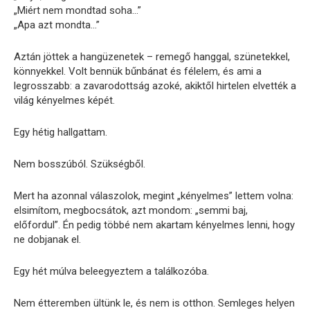
„Miért nem mondtad soha…”
„Apa azt mondta…”
Aztán jöttek a hangüzenetek – remegő hanggal, szünetekkel,
könnyekkel. Volt bennük bűnbánat és félelem, és ami a
legrosszabb: a zavarodottság azoké, akiktől hirtelen elvették a
világ kényelmes képét.
Egy hétig hallgattam.
Nem bosszúból. Szükségből.
Mert ha azonnal válaszolok, megint „kényelmes” lettem volna:
elsimítom, megbocsátok, azt mondom: „semmi baj,
előfordul”. Én pedig többé nem akartam kényelmes lenni, hogy
ne dobjanak el.
Egy hét múlva beleegyeztem a találkozóba.
Nem étteremben ültünk le, és nem is otthon. Semleges helyen