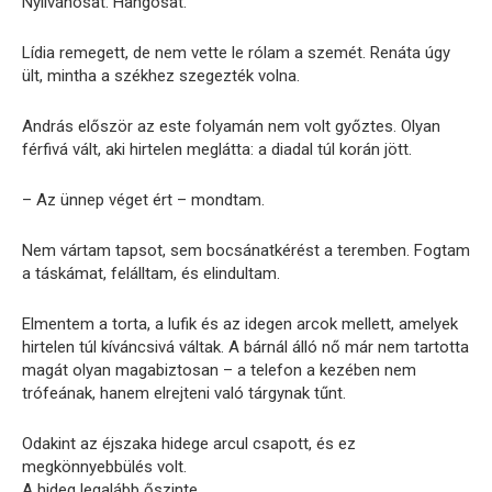
Nyilvánosat. Hangosat.
Lídia remegett, de nem vette le rólam a szemét. Renáta úgy
ült, mintha a székhez szegezték volna.
András először az este folyamán nem volt győztes. Olyan
férfivá vált, aki hirtelen meglátta: a diadal túl korán jött.
– Az ünnep véget ért – mondtam.
Nem vártam tapsot, sem bocsánatkérést a teremben. Fogtam
a táskámat, felálltam, és elindultam.
Elmentem a torta, a lufik és az idegen arcok mellett, amelyek
hirtelen túl kíváncsivá váltak. A bárnál álló nő már nem tartotta
magát olyan magabiztosan – a telefon a kezében nem
trófeának, hanem elrejteni való tárgynak tűnt.
Odakint az éjszaka hidege arcul csapott, és ez
megkönnyebbülés volt.
A hideg legalább őszinte.