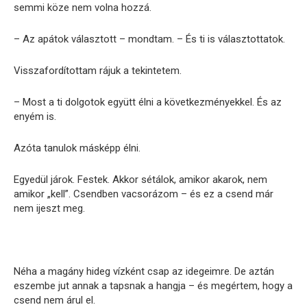
semmi köze nem volna hozzá.
– Az apátok választott – mondtam. – És ti is választottatok.
Visszafordítottam rájuk a tekintetem.
– Most a ti dolgotok együtt élni a következményekkel. És az
enyém is.
Azóta tanulok másképp élni.
Egyedül járok. Festek. Akkor sétálok, amikor akarok, nem
amikor „kell”. Csendben vacsorázom – és ez a csend már
nem ijeszt meg.
Néha a magány hideg vízként csap az idegeimre. De aztán
eszembe jut annak a tapsnak a hangja – és megértem, hogy a
csend nem árul el.