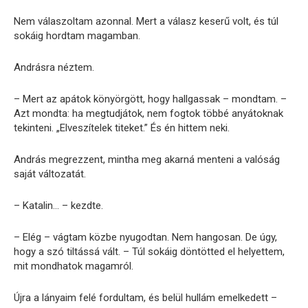
Nem válaszoltam azonnal. Mert a válasz keserű volt, és túl
sokáig hordtam magamban.
Andrásra néztem.
– Mert az apátok könyörgött, hogy hallgassak – mondtam. –
Azt mondta: ha megtudjátok, nem fogtok többé anyátoknak
tekinteni. „Elveszítelek titeket.” És én hittem neki.
András megrezzent, mintha meg akarná menteni a valóság
saját változatát.
– Katalin… – kezdte.
– Elég – vágtam közbe nyugodtan. Nem hangosan. De úgy,
hogy a szó tiltássá vált. – Túl sokáig döntötted el helyettem,
mit mondhatok magamról.
Újra a lányaim felé fordultam, és belül hullám emelkedett –