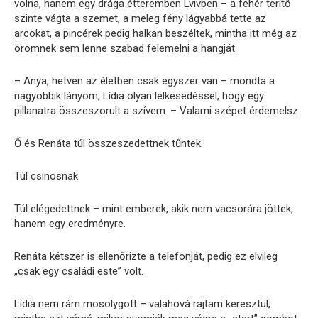
volna, hanem egy drága étteremben Lvivben – a fehér terítő
szinte vágta a szemet, a meleg fény lágyabbá tette az
arcokat, a pincérek pedig halkan beszéltek, mintha itt még az
örömnek sem lenne szabad felemelni a hangját.
– Anya, hetven az életben csak egyszer van – mondta a
nagyobbik lányom, Lídia olyan lelkesedéssel, hogy egy
pillanatra összeszorult a szívem. – Valami szépet érdemelsz.
Ő és Renáta túl összeszedettnek tűntek.
Túl csinosnak.
Túl elégedettnek – mint emberek, akik nem vacsorára jöttek,
hanem egy eredményre.
Renáta kétszer is ellenőrizte a telefonját, pedig ez elvileg
„csak egy családi este” volt.
Lídia nem rám mosolygott – valahová rajtam keresztül,