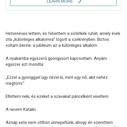
Hetvenéves lettem, és felvettem a sötétkék ruhát, amely évek
óta „különleges alkalomra” lógott a szekrényben. Biztos
voltam benne: a jubileum az a különleges alkalom.
A nyakamba egyszerű gyöngysort kapcsoltam. Anyám
egyszer azt mondta:
„Ezzel a gyönggyel úgy nézel ki, mint egy nő, akit nehéz
megtörni.”
Elhittem neki, és ezeket a szavakat páncélként viseltem.
A nevem Katalin.
Aznap este nem otthon ünnepeltünk, ahogy én szerettem