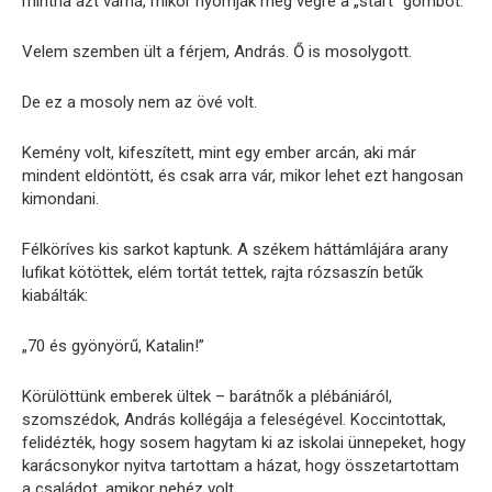
mintha azt várná, mikor nyomják meg végre a „start” gombot.
Velem szemben ült a férjem, András. Ő is mosolygott.
De ez a mosoly nem az övé volt.
Kemény volt, kifeszített, mint egy ember arcán, aki már
mindent eldöntött, és csak arra vár, mikor lehet ezt hangosan
kimondani.
Félköríves kis sarkot kaptunk. A székem háttámlájára arany
lufikat kötöttek, elém tortát tettek, rajta rózsaszín betűk
kiabálták:
„70 és gyönyörű, Katalin!”
Körülöttünk emberek ültek – barátnők a plébániáról,
szomszédok, András kollégája a feleségével. Koccintottak,
felidézték, hogy sosem hagytam ki az iskolai ünnepeket, hogy
karácsonykor nyitva tartottam a házat, hogy összetartottam
a családot, amikor nehéz volt.