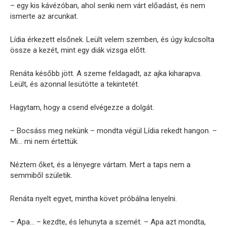
– egy kis kávézóban, ahol senki nem várt előadást, és nem
ismerte az arcunkat.
Lídia érkezett elsőnek. Leült velem szemben, és úgy kulcsolta
össze a kezét, mint egy diák vizsga előtt.
Renáta később jött. A szeme feldagadt, az ajka kiharapva.
Leült, és azonnal lesütötte a tekintetét.
Hagytam, hogy a csend elvégezze a dolgát.
– Bocsáss meg nekünk – mondta végül Lídia rekedt hangon. –
Mi… mi nem értettük.
Néztem őket, és a lényegre vártam. Mert a taps nem a
semmiből születik.
Renáta nyelt egyet, mintha követ próbálna lenyelni.
– Apa… – kezdte, és lehunyta a szemét. – Apa azt mondta,