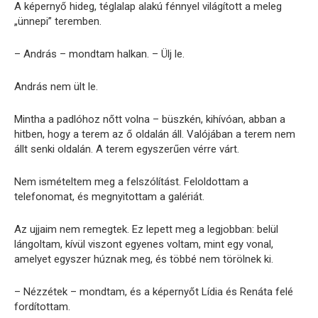
A képernyő hideg, téglalap alakú fénnyel világított a meleg
„ünnepi” teremben.
– András – mondtam halkan. – Ülj le.
András nem ült le.
Mintha a padlóhoz nőtt volna – büszkén, kihívóan, abban a
hitben, hogy a terem az ő oldalán áll. Valójában a terem nem
állt senki oldalán. A terem egyszerűen vérre várt.
Nem ismételtem meg a felszólítást. Feloldottam a
telefonomat, és megnyitottam a galériát.
Az ujjaim nem remegtek. Ez lepett meg a legjobban: belül
lángoltam, kívül viszont egyenes voltam, mint egy vonal,
amelyet egyszer húznak meg, és többé nem törölnek ki.
– Nézzétek – mondtam, és a képernyőt Lídia és Renáta felé
fordítottam.