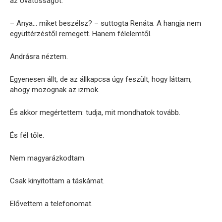
az óvatosságot.
– Anya… miket beszélsz? – suttogta Renáta. A hangja nem
együttérzéstől remegett. Hanem félelemtől.
Andrásra néztem.
Egyenesen állt, de az állkapcsa úgy feszült, hogy láttam,
ahogy mozognak az izmok.
És akkor megértettem: tudja, mit mondhatok tovább.
És fél tőle.
Nem magyarázkodtam.
Csak kinyitottam a táskámat.
Elővettem a telefonomat.