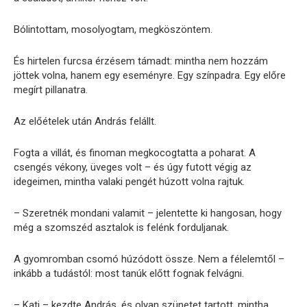
Bólintottam, mosolyogtam, megköszöntem.
És hirtelen furcsa érzésem támadt: mintha nem hozzám
jöttek volna, hanem egy eseményre. Egy színpadra. Egy előre
megírt pillanatra.
Az előételek után András felállt.
Fogta a villát, és finoman megkocogtatta a poharat. A
csengés vékony, üveges volt – és úgy futott végig az
idegeimen, mintha valaki pengét húzott volna rajtuk.
– Szeretnék mondani valamit – jelentette ki hangosan, hogy
még a szomszéd asztalok is felénk forduljanak.
A gyomromban csomó húzódott össze. Nem a félelemtől –
inkább a tudástól: most tanúk előtt fognak felvágni.
– Kati – kezdte András, és olyan szünetet tartott, mintha