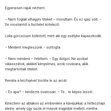
Egyenesen rájuk néztem.
– Nem foglak elhagyni titeket – mondtam. És ez igaz volt. –
De mostantól a tisztelet kötelező.
Lídia görcsösen bólintott, mint aki egy esélybe kapaszkodik.
– Mindent megteszünk – suttogta.
– Nem mindent – feleltem. – Egy dolgot. Ne azokat
válasszátok, akikkel kényelmes, azok rovására, akik
megtartottak titeket.
Renáta a kézfejével törölte le az arcát.
– És apa? – kérdezte óvatosan. – Te… te képes leszel…
Kinéztem az ablakon az emberekre a kávéjukkal, a hétköznapi
életre, amely úgy úszik el mások tragédiái mellett, mintha