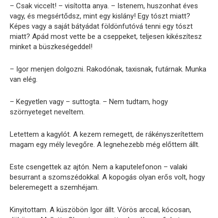
– Csak viccelt! – visította anya. – Istenem, huszonhat éves
vagy, és megsértődsz, mint egy kislány! Egy tószt miatt?
Képes vagy a saját bátyádat földönfutóvá tenni egy tószt
miatt? Apád most vette be a cseppeket, teljesen kikészítesz
minket a büszkeségeddel!
– Igor menjen dolgozni. Rakodónak, taxisnak, futárnak. Munka
van elég.
– Kegyetlen vagy – suttogta. – Nem tudtam, hogy
szörnyeteget neveltem.
Letettem a kagylót. A kezem remegett, de rákényszerítettem
magam egy mély levegőre. A legnehezebb még előttem állt.
Este csengettek az ajtón. Nem a kaputelefonon – valaki
besurrant a szomszédokkal. A kopogás olyan erős volt, hogy
beleremegett a szemhéjam.
Kinyitottam. A küszöbön Igor állt. Vörös arccal, kócosan,