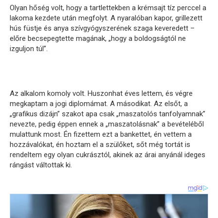
Olyan hőség volt, hogy a tartlettekben a krémsajt tíz perccel a
lakoma kezdete után megfolyt. A nyaralóban kapor, grillezett
hús füstje és anya szívgyógyszerének szaga keveredett –
előre becsepegtette magának, „hogy a boldogságtól ne
izguljon túl”.
Az alkalom komoly volt. Huszonhat éves lettem, és végre
megkaptam a jogi diplomámat. A másodikat. Az elsőt, a
„grafikus dizájn” szakot apa csak „maszatolós tanfolyamnak”
nevezte, pedig éppen ennek a „maszatolásnak” a bevételéből
mulattunk most. Én fizettem ezt a bankettet, én vettem a
hozzávalókat, én hoztam el a szülőket, sőt még tortát is
rendeltem egy olyan cukrásztól, akinek az árai anyánál ideges
rángást váltottak ki.