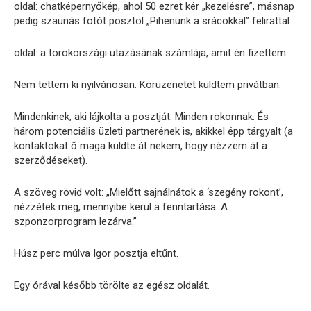
oldal: chatképernyőkép, ahol 50 ezret kér „kezelésre”, másnap
pedig szaunás fotót posztol „Pihenünk a srácokkal” felirattal.
oldal: a törökországi utazásának számlája, amit én fizettem.
Nem tettem ki nyilvánosan. Körüzenetet küldtem privátban.
Mindenkinek, aki lájkolta a posztját. Minden rokonnak. És
három potenciális üzleti partnerének is, akikkel épp tárgyalt (a
kontaktokat ő maga küldte át nekem, hogy nézzem át a
szerződéseket).
A szöveg rövid volt: „Mielőtt sajnálnátok a ‘szegény rokont’,
nézzétek meg, mennyibe kerül a fenntartása. A
szponzorprogram lezárva.”
Húsz perc múlva Igor posztja eltűnt.
Egy órával később törölte az egész oldalát.