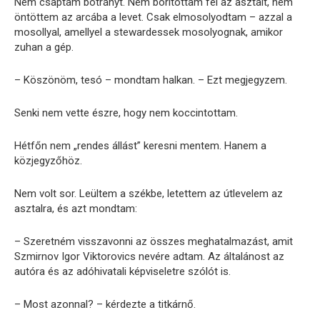
Nem csaptam botrányt. Nem borítottam fel az asztalt, nem
öntöttem az arcába a levet. Csak elmosolyodtam – azzal a
mosollyal, amellyel a stewardessek mosolyognak, amikor
zuhan a gép.
– Köszönöm, tesó – mondtam halkan. – Ezt megjegyzem.
Senki nem vette észre, hogy nem koccintottam.
Hétfőn nem „rendes állást” keresni mentem. Hanem a
közjegyzőhöz.
Nem volt sor. Leültem a székbe, letettem az útlevelem az
asztalra, és azt mondtam:
– Szeretném visszavonni az összes meghatalmazást, amit
Szmirnov Igor Viktorovics nevére adtam. Az általánost az
autóra és az adóhivatali képviseletre szólót is.
– Most azonnal? – kérdezte a titkárnő.