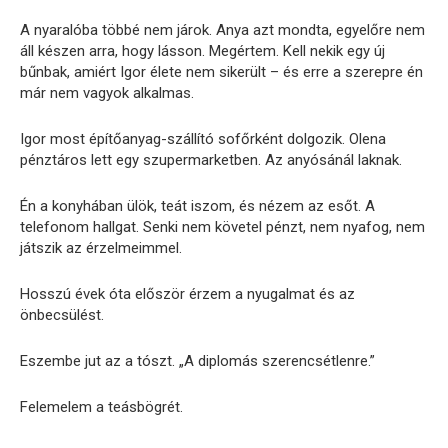
A nyaralóba többé nem járok. Anya azt mondta, egyelőre nem
áll készen arra, hogy lásson. Megértem. Kell nekik egy új
bűnbak, amiért Igor élete nem sikerült – és erre a szerepre én
már nem vagyok alkalmas.
Igor most építőanyag-szállító sofőrként dolgozik. Olena
pénztáros lett egy szupermarketben. Az anyósánál laknak.
Én a konyhában ülök, teát iszom, és nézem az esőt. A
telefonom hallgat. Senki nem követel pénzt, nem nyafog, nem
játszik az érzelmeimmel.
Hosszú évek óta először érzem a nyugalmat és az
önbecsülést.
Eszembe jut az a tószt. „A diplomás szerencsétlenre.”
Felemelem a teásbögrét.