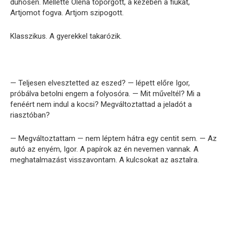
dühösen. Mellette Olena toporgott, a kezében a fiukat,
Artjomot fogva. Artjom szipogott.
Klasszikus. A gyerekkel takarózik.
— Teljesen elvesztetted az eszed? — lépett előre Igor,
próbálva betolni engem a folyosóra. — Mit műveltél? Mi a
fenéért nem indul a kocsi? Megváltoztattad a jeladót a
riasztóban?
— Megváltoztattam — nem léptem hátra egy centit sem. — Az
autó az enyém, Igor. A papírok az én nevemen vannak. A
meghatalmazást visszavontam. A kulcsokat az asztalra.