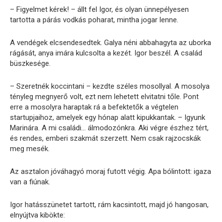
– Figyelmet kérek! – állt fel Igor, és olyan ünnepélyesen
tartotta a párás vodkás poharat, mintha jogar lenne.
A vendégek elcsendesedtek. Galya néni abbahagyta az uborka
rágását, anya imára kulcsolta a kezét. Igor beszél. A család
büszkesége.
– Szeretnék koccintani – kezdte széles mosollyal. A mosolya
tényleg megnyerő volt, ezt nem lehetett elvitatni tőle. Pont
erre a mosolyra haraptak rá a befektetők a végtelen
startupjaihoz, amelyek egy hónap alatt kipukkantak. – Igyunk
Marinára. A mi családi… álmodozónkra. Aki végre észhez tért,
és rendes, emberi szakmát szerzett. Nem csak rajzocskák
meg mesék.
Az asztalon jóváhagyó moraj futott végig. Apa bólintott: igaza
van a fiúnak.
Igor hatásszünetet tartott, rám kacsintott, majd jó hangosan,
elnyújtva kibökte: