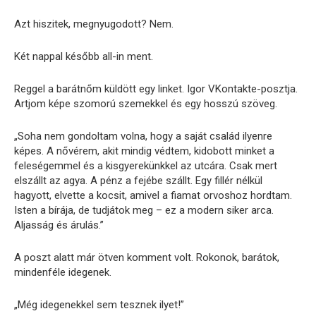
Azt hiszitek, megnyugodott? Nem.
Két nappal később all-in ment.
Reggel a barátnőm küldött egy linket. Igor VKontakte-posztja.
Artjom képe szomorú szemekkel és egy hosszú szöveg.
„Soha nem gondoltam volna, hogy a saját család ilyenre
képes. A nővérem, akit mindig védtem, kidobott minket a
feleségemmel és a kisgyerekünkkel az utcára. Csak mert
elszállt az agya. A pénz a fejébe szállt. Egy fillér nélkül
hagyott, elvette a kocsit, amivel a fiamat orvoshoz hordtam.
Isten a bírája, de tudjátok meg – ez a modern siker arca.
Aljasság és árulás.”
A poszt alatt már ötven komment volt. Rokonok, barátok,
mindenféle idegenek.
„Még idegenekkel sem tesznek ilyet!”