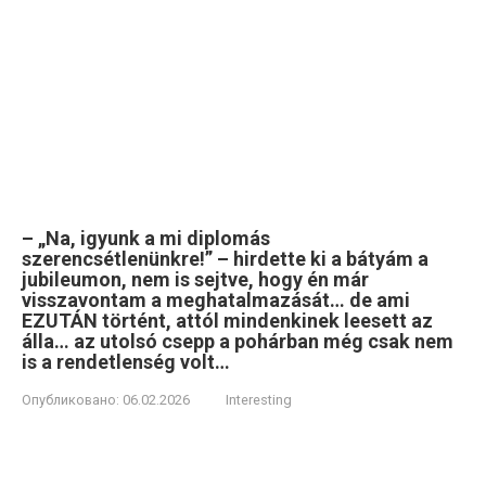
– „Na, igyunk a mi diplomás
szerencsétlenünkre!” – hirdette ki a bátyám a
jubileumon, nem is sejtve, hogy én már
visszavontam a meghatalmazását… de ami
EZUTÁN történt, attól mindenkinek leesett az
álla… az utolsó csepp a pohárban még csak nem
is a rendetlenség volt…
Опубликовано:
06.02.2026
Interesting