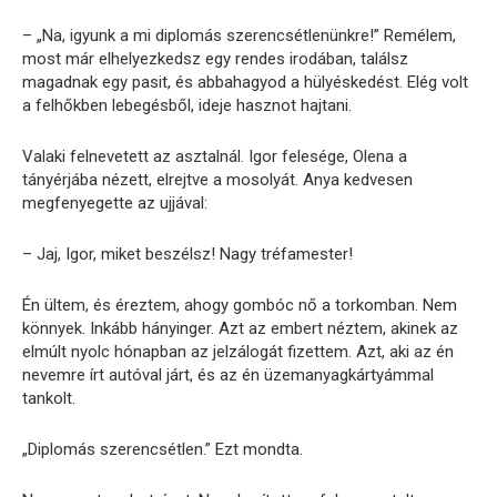
– „Na, igyunk a mi diplomás szerencsétlenünkre!” Remélem,
most már elhelyezkedsz egy rendes irodában, találsz
magadnak egy pasit, és abbahagyod a hülyéskedést. Elég volt
a felhőkben lebegésből, ideje hasznot hajtani.
Valaki felnevetett az asztalnál. Igor felesége, Olena a
tányérjába nézett, elrejtve a mosolyát. Anya kedvesen
megfenyegette az ujjával:
– Jaj, Igor, miket beszélsz! Nagy tréfamester!
Én ültem, és éreztem, ahogy gombóc nő a torkomban. Nem
könnyek. Inkább hányinger. Azt az embert néztem, akinek az
elmúlt nyolc hónapban az jelzálogát fizettem. Azt, aki az én
nevemre írt autóval járt, és az én üzemanyagkártyámmal
tankolt.
„Diplomás szerencsétlen.” Ezt mondta.