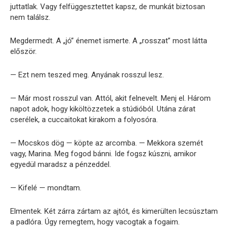
juttatlak. Vagy felfüggesztettet kapsz, de munkát biztosan
nem találsz.
Megdermedt. A „jó” énemet ismerte. A „rosszat” most látta
először.
— Ezt nem teszed meg. Anyának rosszul lesz.
— Már most rosszul van. Attól, akit felnevelt. Menj el. Három
napot adok, hogy kiköltözzetek a stúdióból. Utána zárat
cserélek, a cuccaitokat kirakom a folyosóra.
— Mocskos dög — köpte az arcomba. — Mekkora szemét
vagy, Marina. Meg fogod bánni. Ide fogsz kúszni, amikor
egyedül maradsz a pénzeddel.
— Kifelé — mondtam.
Elmentek. Két zárra zártam az ajtót, és kimerülten lecsúsztam
a padlóra. Úgy remegtem, hogy vacogtak a fogaim.