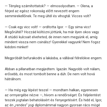
— Tényleg számítottatok? — elmosolyodtam. — Olena, a
férjed az egész rokonság előtt nevezett engem
semmirekellőnek. Te meg ültél és vihogtál. Vicces volt?
— Csak egy vicc volt! — ordította Igor. — Egy sima vicc!
Megőrültél? Hozzád költözni jöttünk, ha már ilyen okos vagy.
A stúdió kulcsait elveheted, de innen nem megyünk el, amíg
mindent vissza nem csinálsz! Gyerekkel vagyunk! Nem fogsz
kidobni minket!
Megpróbált befurakodni a lakásba, a vállával félrelökve engem.
Abban a pillanatban megijedtem. Igazán. Nagyobb volt nálam,
erősebb, és most tombolt benne a düh. De nem volt hová
hátrálnom.
— Ha még egy lépést teszel — mondtam halkan, egyenesen
az orrnyergébe nézve —, hívom a rendőrséget. És feljelentést
teszek jogtalan behatolásért és fenyegetésért. És hidd el, Igor,
az én „rendes” jogi diplomámmal nagyon gyorsan rács mögé