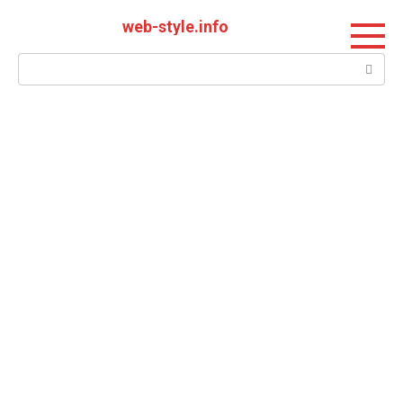
Перейти
web-style.info
к
контенту
Поиск: