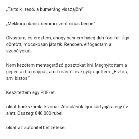
„Tarts ki, tesó, a bumeráng visszajön!”
„Mekkora ribanc, semmi szent nincs benne.”
Olvastam, és éreztem, ahogy bennem hideg düh forr fel. Úgy
döntött, mocskosan játszik. Rendben, elfogadtam a
szabályokat.
Nem kezdtem mentegetőző posztokat írni. Megnyitottam a
gépen azt a mappát, amit másfél éve gyűjtögettem. „Biztos,
ami biztos.”
Készítettem egy PDF-et.
oldal: bankszámla-kivonat. Átutalások Igor kártyájára egy év
alatt. Összeg: 840 000 rubel.
oldal: az autóhitel befizetései.