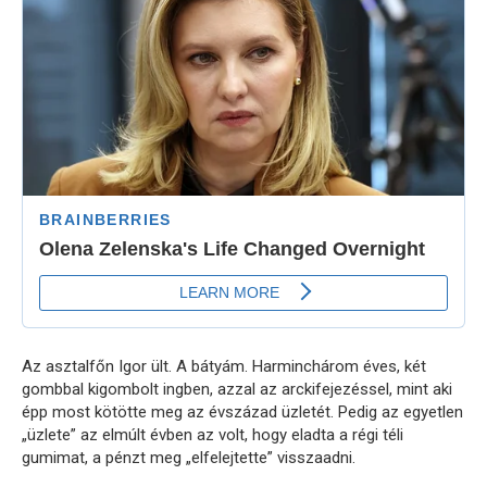
Az asztalfőn Igor ült. A bátyám. Harminchárom éves, két
gombbal kigombolt ingben, azzal az arckifejezéssel, mint aki
épp most kötötte meg az évszázad üzletét. Pedig az egyetlen
„üzlete” az elmúlt évben az volt, hogy eladta a régi téli
gumimat, a pénzt meg „elfelejtette” visszaadni.