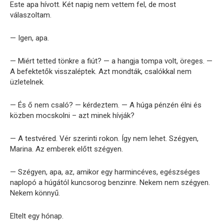
Este apa hívott. Két napig nem vettem fel, de most
válaszoltam.
— Igen, apa.
— Miért tetted tönkre a fiút? — a hangja tompa volt, öreges. —
A befektetők visszaléptek. Azt mondták, csalókkal nem
üzletelnek.
— És ő nem csaló? — kérdeztem. — A húga pénzén élni és
közben mocskolni – azt minek hívják?
— A testvéred. Vér szerinti rokon. Így nem lehet. Szégyen,
Marina. Az emberek előtt szégyen.
— Szégyen, apa, az, amikor egy harmincéves, egészséges
naplopó a húgától kuncsorog benzinre. Nekem nem szégyen.
Nekem könnyű.
Eltelt egy hónap.