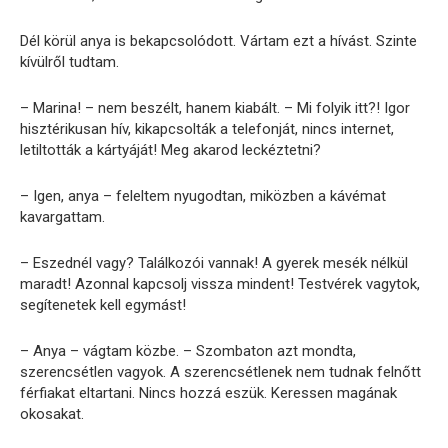
Dél körül anya is bekapcsolódott. Vártam ezt a hívást. Szinte
kívülről tudtam.
– Marina! – nem beszélt, hanem kiabált. – Mi folyik itt?! Igor
hisztérikusan hív, kikapcsolták a telefonját, nincs internet,
letiltották a kártyáját! Meg akarod leckéztetni?
– Igen, anya – feleltem nyugodtan, miközben a kávémat
kavargattam.
– Eszednél vagy? Találkozói vannak! A gyerek mesék nélkül
maradt! Azonnal kapcsolj vissza mindent! Testvérek vagytok,
segítenetek kell egymást!
– Anya – vágtam közbe. – Szombaton azt mondta,
szerencsétlen vagyok. A szerencsétlenek nem tudnak felnőtt
férfiakat eltartani. Nincs hozzá eszük. Keressen magának
okosakat.