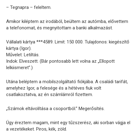
– Tegnapra – feleltem.
Amikor kiléptem az irodából, beültem az autómba, elővettem
a telefonomat, és megnyitottam a banki alkalmazást.
Vállalati kártya ***4589. Limit: 150 000. Tulajdonos: kiegészítő
kártya (Igor).
Művelet: Letiltás.
Indok: Elveszett. (Bár pontosabb lett volna az „Ellopott
lelkiismeret”.)
Utána beléptem a mobilszolgáltató fiókjába. A családi tarifát,
amelyhez Igor, a felesége és a hétéves fiuk volt
csatlakoztatva, az én számlámról fizettem.
„Számok eltávolítása a csoportból.” Megerősítés.
Úgy éreztem magam, mint egy tűzszerész, aki sorban vágja el
a vezetékeket. Piros, kék, zöld.