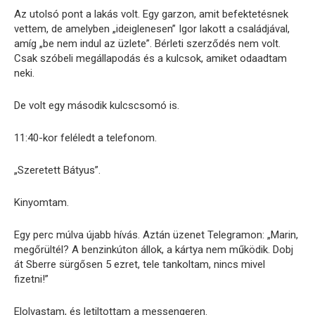
Az utolsó pont a lakás volt. Egy garzon, amit befektetésnek
vettem, de amelyben „ideiglenesen” Igor lakott a családjával,
amíg „be nem indul az üzlete”. Bérleti szerződés nem volt.
Csak szóbeli megállapodás és a kulcsok, amiket odaadtam
neki.
De volt egy második kulcscsomó is.
11:40-kor feléledt a telefonom.
„Szeretett Bátyus”.
Kinyomtam.
Egy perc múlva újabb hívás. Aztán üzenet Telegramon: „Marin,
megőrültél? A benzinkúton állok, a kártya nem működik. Dobj
át Sberre sürgősen 5 ezret, tele tankoltam, nincs mivel
fizetni!”
Elolvastam, és letiltottam a messengeren.