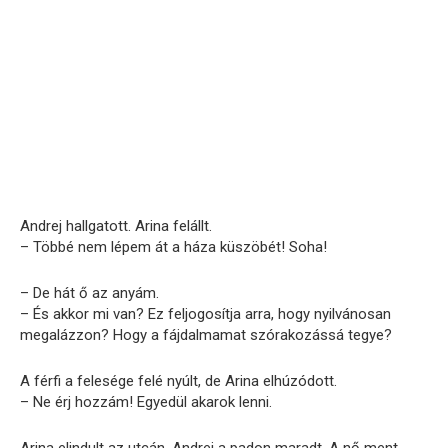
Andrej hallgatott. Arina felállt.
– Többé nem lépem át a háza küszöbét! Soha!
– De hát ő az anyám.
– És akkor mi van? Ez feljogosítja arra, hogy nyilvánosan
megalázzon? Hogy a fájdalmamat szórakozássá tegye?
A férfi a felesége felé nyúlt, de Arina elhúzódott.
– Ne érj hozzám! Egyedül akarok lenni.
Arina elindult az utcán. Andrej a padon maradt. A nő ment,