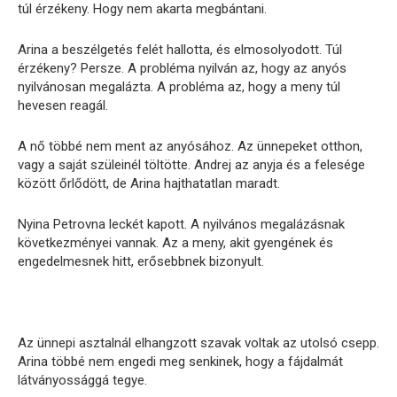
túl érzékeny. Hogy nem akarta megbántani.
Arina a beszélgetés felét hallotta, és elmosolyodott. Túl
érzékeny? Persze. A probléma nyilván az, hogy az anyós
nyilvánosan megalázta. A probléma az, hogy a meny túl
hevesen reagál.
A nő többé nem ment az anyósához. Az ünnepeket otthon,
vagy a saját szüleinél töltötte. Andrej az anyja és a felesége
között őrlődött, de Arina hajthatatlan maradt.
Nyina Petrovna leckét kapott. A nyilvános megalázásnak
következményei vannak. Az a meny, akit gyengének és
engedelmesnek hitt, erősebbnek bizonyult.
Az ünnepi asztalnál elhangzott szavak voltak az utolsó csepp.
Arina többé nem engedi meg senkinek, hogy a fájdalmát
látványossággá tegye.