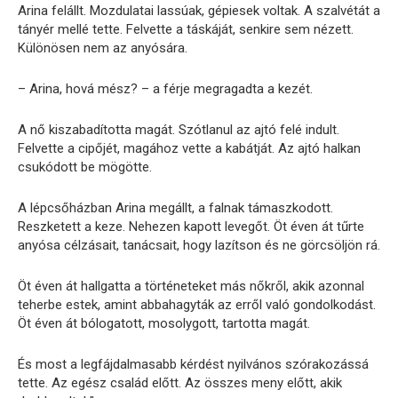
Arina felállt. Mozdulatai lassúak, gépiesek voltak. A szalvétát a
tányér mellé tette. Felvette a táskáját, senkire sem nézett.
Különösen nem az anyósára.
– Arina, hová mész? – a férje megragadta a kezét.
A nő kiszabadította magát. Szótlanul az ajtó felé indult.
Felvette a cipőjét, magához vette a kabátját. Az ajtó halkan
csukódott be mögötte.
A lépcsőházban Arina megállt, a falnak támaszkodott.
Reszketett a keze. Nehezen kapott levegőt. Öt éven át tűrte
anyósa célzásait, tanácsait, hogy lazítson és ne görcsöljön rá.
Öt éven át hallgatta a történeteket más nőkről, akik azonnal
teherbe estek, amint abbahagyták az erről való gondolkodást.
Öt éven át bólogatott, mosolygott, tartotta magát.
És most a legfájdalmasabb kérdést nyilvános szórakozássá
tette. Az egész család előtt. Az összes meny előtt, akik