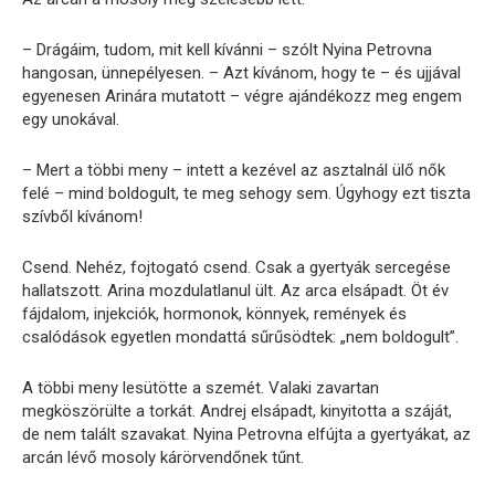
– Drágáim, tudom, mit kell kívánni – szólt Nyina Petrovna
hangosan, ünnepélyesen. – Azt kívánom, hogy te – és ujjával
egyenesen Arinára mutatott – végre ajándékozz meg engem
egy unokával.
– Mert a többi meny – intett a kezével az asztalnál ülő nők
felé – mind boldogult, te meg sehogy sem. Úgyhogy ezt tiszta
szívből kívánom!
Csend. Nehéz, fojtogató csend. Csak a gyertyák sercegése
hallatszott. Arina mozdulatlanul ült. Az arca elsápadt. Öt év
fájdalom, injekciók, hormonok, könnyek, remények és
csalódások egyetlen mondattá sűrűsödtek: „nem boldogult”.
A többi meny lesütötte a szemét. Valaki zavartan
megköszörülte a torkát. Andrej elsápadt, kinyitotta a száját,
de nem talált szavakat. Nyina Petrovna elfújta a gyertyákat, az
arcán lévő mosoly kárörvendőnek tűnt.