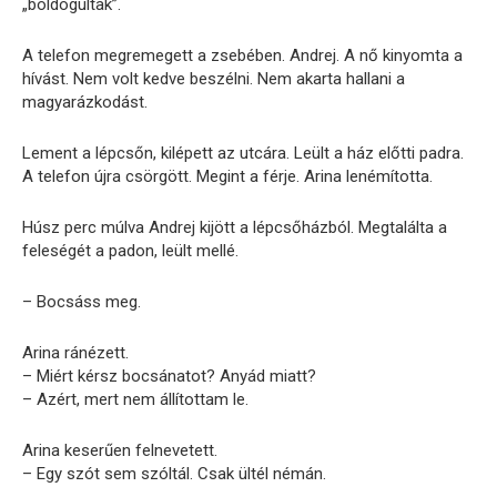
„boldogultak”.
A telefon megremegett a zsebében. Andrej. A nő kinyomta a
hívást. Nem volt kedve beszélni. Nem akarta hallani a
magyarázkodást.
Lement a lépcsőn, kilépett az utcára. Leült a ház előtti padra.
A telefon újra csörgött. Megint a férje. Arina lenémította.
Húsz perc múlva Andrej kijött a lépcsőházból. Megtalálta a
feleségét a padon, leült mellé.
– Bocsáss meg.
Arina ránézett.
– Miért kérsz bocsánatot? Anyád miatt?
– Azért, mert nem állítottam le.
Arina keserűen felnevetett.
– Egy szót sem szóltál. Csak ültél némán.