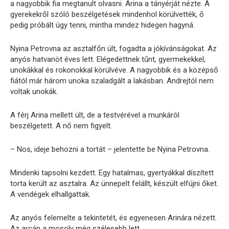
a nagyobbik fia megtanult olvasni. Arina a tányérját nézte. A
gyerekekről szóló beszélgetések mindenhol körülvették, ő
pedig próbált úgy tenni, mintha mindez hidegen hagyná.
Nyina Petrovna az asztalfőn ült, fogadta a jókívánságokat. Az
anyós hatvanöt éves lett. Elégedettnek tűnt, gyermekekkel,
unokákkal és rokonokkal körülvéve. A nagyobbik és a középső
fiától már három unoka szaladgált a lakásban. Andrejtól nem
voltak unokák.
A férj Arina mellett ült, de a testvérével a munkáról
beszélgetett. A nő nem figyelt.
– Nos, ideje behozni a tortát – jelentette be Nyina Petrovna.
Mindenki tapsolni kezdett. Egy hatalmas, gyertyákkal díszített
torta került az asztalra. Az ünnepelt felállt, készült elfújni őket.
A vendégek elhallgattak.
Az anyós felemelte a tekintetét, és egyenesen Arinára nézett.
Az arcán a mosoly még szélesebb lett.