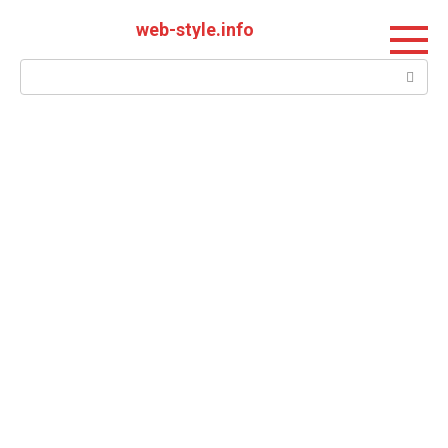
Перейти
web-style.info
к
контенту
Поиск: