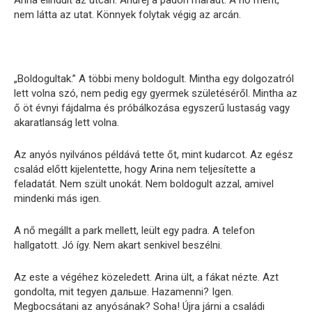
nem látta az utat. Könnyek folytak végig az arcán.
„Boldogultak.” A többi meny boldogult. Mintha egy dolgozatról
lett volna szó, nem pedig egy gyermek születéséről. Mintha az
ő öt évnyi fájdalma és próbálkozása egyszerű lustaság vagy
akaratlanság lett volna.
Az anyós nyilvános példává tette őt, mint kudarcot. Az egész
család előtt kijelentette, hogy Arina nem teljesítette a
feladatát. Nem szült unokát. Nem boldogult azzal, amivel
mindenki más igen.
A nő megállt a park mellett, leült egy padra. A telefon
hallgatott. Jó így. Nem akart senkivel beszélni.
Az este a végéhez közeledett. Arina ült, a fákat nézte. Azt
gondolta, mit tegyen дальше. Hazamenni? Igen.
Megbocsátani az anyósának? Soha! Újra járni a családi