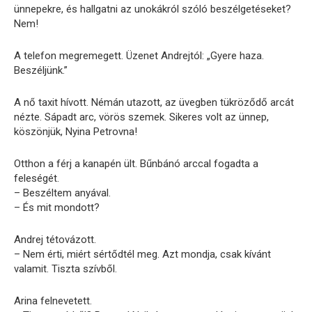
ünnepekre, és hallgatni az unokákról szóló beszélgetéseket?
Nem!
A telefon megremegett. Üzenet Andrejtól: „Gyere haza.
Beszéljünk.”
A nő taxit hívott. Némán utazott, az üvegben tükröződő arcát
nézte. Sápadt arc, vörös szemek. Sikeres volt az ünnep,
köszönjük, Nyina Petrovna!
Otthon a férj a kanapén ült. Bűnbánó arccal fogadta a
feleségét.
– Beszéltem anyával.
– És mit mondott?
Andrej tétovázott.
– Nem érti, miért sértődtél meg. Azt mondja, csak kívánt
valamit. Tiszta szívből.
Arina felnevetett.