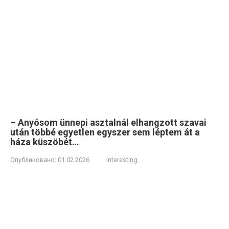
– Anyósom ünnepi asztalnál elhangzott szavai
után többé egyetlen egyszer sem léptem át a
háza küszöbét…
Опубликовано:
01.02.2026
Interesting