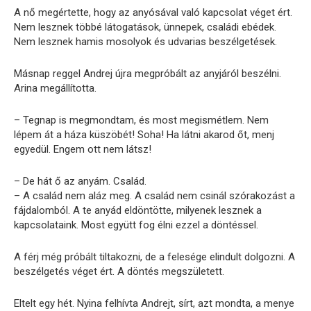
A nő megértette, hogy az anyósával való kapcsolat véget ért.
Nem lesznek többé látogatások, ünnepek, családi ebédek.
Nem lesznek hamis mosolyok és udvarias beszélgetések.
Másnap reggel Andrej újra megpróbált az anyjáról beszélni.
Arina megállította.
– Tegnap is megmondtam, és most megismétlem. Nem
lépem át a háza küszöbét! Soha! Ha látni akarod őt, menj
egyedül. Engem ott nem látsz!
– De hát ő az anyám. Család.
– A család nem aláz meg. A család nem csinál szórakozást a
fájdalomból. A te anyád eldöntötte, milyenek lesznek a
kapcsolataink. Most együtt fog élni ezzel a döntéssel.
A férj még próbált tiltakozni, de a felesége elindult dolgozni. A
beszélgetés véget ért. A döntés megszületett.
Eltelt egy hét. Nyina felhívta Andrejt, sírt, azt mondta, a menye