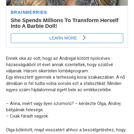
Ennek oka az volt, hogy az Andrejjal kötött nyolcéves
házasságukból öt évet annak szenteltek, hogy szülővé
váljanak. Három sikertelen lombikprogram.
Egy elvesztett gyermek a terhesség korai szakaszában. A nő
álmában is fel tudta volna sorolni ezt a statisztikát. Minden
egyes szám fájdalommal égett bele az emlékezetébe.
– Arina, miért vagy ilyen szomorú? – kérdezte Olga, Andrej
bátyjának felesége.
– Csak fáradt vagyok.
Olga bólintott, majd visszatért ahhoz a beszélgetéshez, hogy