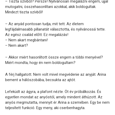
– Tiszta szívből? Persze! Nyilvánosan megalázni engem, ujjal
mutogatni, összehasonlítani azokkal, akik boldogultak.
Mindezt tiszta szívből!
– Az anyád pontosan tudja, mit tett. Az életem
legfájdalmasabb pillanatát választotta, és nyilvánossá tette.
Az egész család előtt. Ez megalázás!
– Nem akart megbántani!
– Nem akart?
– Akkor miért hasonlított össze engem a többi menyével?
Miért mondta, hogy én nem boldogultam?
A férj hallgatott. Nem volt mivel megvédenie az anyját. Arina
bement a hálószobába, becsukta az ajtót.
Lefeküdt az ágyra, a plafont nézte. Öt év próbálkozás. És
egyetlen mondat az anyóstól, amely mindent áthúzott. Az
anyós megmutatta, mennyit ér Arina a szemében. Egy be nem
teljesített funkció. Egy meny, aki cserbenhagyta.