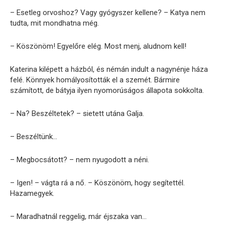
– Esetleg orvoshoz? Vagy gyógyszer kellene? – Katya nem
tudta, mit mondhatna még.
– Köszönöm! Egyelőre elég. Most menj, aludnom kell!
Katerina kilépett a házból, és némán indult a nagynénje háza
felé. Könnyek homályosították el a szemét. Bármire
számított, de bátyja ilyen nyomorúságos állapota sokkolta.
– Na? Beszéltetek? – sietett utána Galja.
– Beszéltünk…
– Megbocsátott? – nem nyugodott a néni.
– Igen! – vágta rá a nő. – Köszönöm, hogy segítettél.
Hazamegyek.
– Maradhatnál reggelig, már éjszaka van…