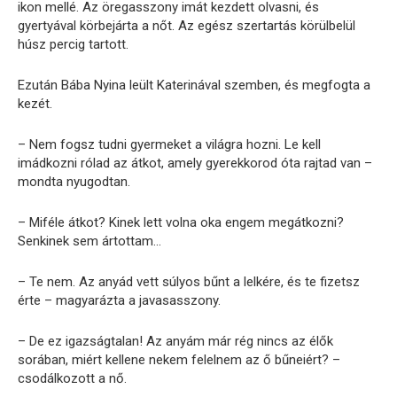
ikon mellé. Az öregasszony imát kezdett olvasni, és
gyertyával körbejárta a nőt. Az egész szertartás körülbelül
húsz percig tartott.
Ezután Bába Nyina leült Katerinával szemben, és megfogta a
kezét.
– Nem fogsz tudni gyermeket a világra hozni. Le kell
imádkozni rólad az átkot, amely gyerekkorod óta rajtad van –
mondta nyugodtan.
– Miféle átkot? Kinek lett volna oka engem megátkozni?
Senkinek sem ártottam…
– Te nem. Az anyád vett súlyos bűnt a lelkére, és te fizetsz
érte – magyarázta a javasasszony.
– De ez igazságtalan! Az anyám már rég nincs az élők
sorában, miért kellene nekem felelnem az ő bűneiért? –
csodálkozott a nő.