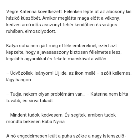
Végre Katerina következett. Félénken lépte át az alacsony kis
házikó küszöbét. Amikor meglátta maga előtt a vékony,
kedves arcú idős asszonyt fehér kendőben és virágos
ruhában, elmosolyodott.
Katya soha nem járt még efféle embereknél, ezért azt
képzelte, hogy a javasasszony biztosan félelmetes lesz,
legalább agyarakkal és fekete macskával a vállán.
– Üdvözöllek, leányom! Ülj ide, az ikon mellé – szólt kellemes,
lágy hangon.
– Tudja, nekem olyan problémám van… – Katerina nem bírta
tovább, és sírva fakadt.
– Mindent tudok, kedvesem. És segítek, amiben tudok –
mondta békésen Bába Nyina.
A nő engedelmesen leült a puha székre a nagy Istenszülő-