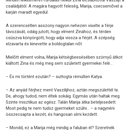
Minden lelkiismeret-furdalás nélkül Zina elcsábította Vaszilijt a
családjától. A magára hagyott feleség, Marija, csecsemővel a
karján maradt egyedül.
A szerencsétlen asszony nagyon nehezen viselte a férje
távozását, odáig jutott, hogy elment Zinához, és térden
csúszva könyörgött, hogy adja vissza a férjét. A szépség
elzavarta és kinevette a boldogtalan nőt.
Mielőtt elment volna, Marija kétségbeesésében szörnyű átkot
kiáltott Zina és még meg sem született gyermekei felé…
– És mi történt ezután? – suttogta rémülten Katya.
– Az anyád férjhez ment Vaszilijhoz, aztán megszülettél te.
De, ahogy tudod, nem éltek sokáig. Egymás után haltak meg.
Szinte misztikus az egész. Talán Marija átka beteljesedett.
Most pedig te nem tudsz gyermeket szülni… – a nagynéni
összecsapta a kezét, és hangosan sírni kezdett.
– Mondd, ez a Marija még mindig a faluban él? Szeretnék