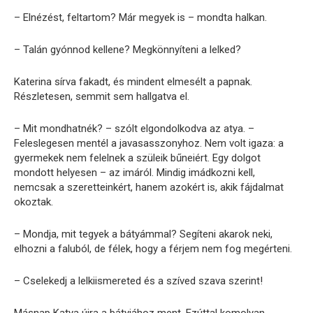
– Elnézést, feltartom? Már megyek is – mondta halkan.
– Talán gyónnod kellene? Megkönnyíteni a lelked?
Katerina sírva fakadt, és mindent elmesélt a papnak.
Részletesen, semmit sem hallgatva el.
– Mit mondhatnék? – szólt elgondolkodva az atya. –
Feleslegesen mentél a javasasszonyhoz. Nem volt igaza: a
gyermekek nem felelnek a szüleik bűneiért. Egy dolgot
mondott helyesen – az imáról. Mindig imádkozni kell,
nemcsak a szeretteinkért, hanem azokért is, akik fájdalmat
okoztak.
– Mondja, mit tegyek a bátyámmal? Segíteni akarok neki,
elhozni a faluból, de félek, hogy a férjem nem fog megérteni.
– Cselekedj a lelkiismereted és a szíved szava szerint!