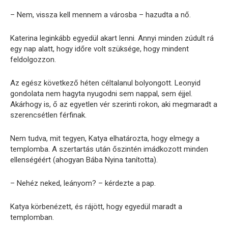
– Nem, vissza kell mennem a városba – hazudta a nő.
Katerina leginkább egyedül akart lenni. Annyi minden zúdult rá
egy nap alatt, hogy időre volt szüksége, hogy mindent
feldolgozzon.
Az egész következő héten céltalanul bolyongott. Leonyid
gondolata nem hagyta nyugodni sem nappal, sem éjjel.
Akárhogy is, ő az egyetlen vér szerinti rokon, aki megmaradt a
szerencsétlen férfinak.
Nem tudva, mit tegyen, Katya elhatározta, hogy elmegy a
templomba. A szertartás után őszintén imádkozott minden
ellenségéért (ahogyan Bába Nyina tanította).
– Nehéz neked, leányom? – kérdezte a pap.
Katya körbenézett, és rájött, hogy egyedül maradt a
templomban.