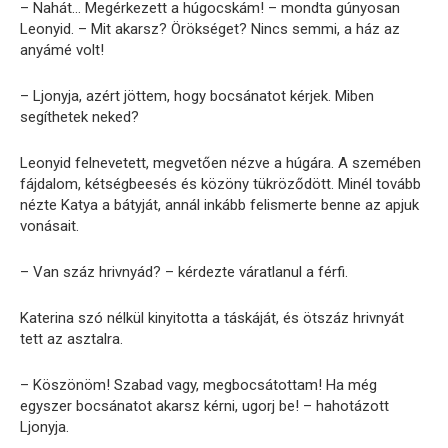
– Nahát… Megérkezett a húgocskám! – mondta gúnyosan
Leonyid. – Mit akarsz? Örökséget? Nincs semmi, a ház az
anyámé volt!
– Ljonyja, azért jöttem, hogy bocsánatot kérjek. Miben
segíthetek neked?
Leonyid felnevetett, megvetően nézve a húgára. A szemében
fájdalom, kétségbeesés és közöny tükröződött. Minél tovább
nézte Katya a bátyját, annál inkább felismerte benne az apjuk
vonásait.
– Van száz hrivnyád? – kérdezte váratlanul a férfi.
Katerina szó nélkül kinyitotta a táskáját, és ötszáz hrivnyát
tett az asztalra.
– Köszönöm! Szabad vagy, megbocsátottam! Ha még
egyszer bocsánatot akarsz kérni, ugorj be! – hahotázott
Ljonyja.