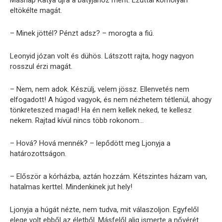
Másnap Katya újra a bátyjához ment. Ezúttal komolyan
eltökélte magát.
– Minek jöttél? Pénzt adsz? – morogta a fiú.
Leonyid józan volt és dühös. Látszott rajta, hogy nagyon
rosszul érzi magát.
– Nem, nem adok. Készülj, velem jössz. Ellenvetés nem
elfogadott! A húgod vagyok, és nem nézhetem tétlenül, ahogy
tönkreteszed magad! Ha én nem kellek neked, te kellesz
nekem. Rajtad kívül nincs több rokonom…
– Hová? Hová mennék? – lepődött meg Ljonyja a
határozottságon.
– Először a kórházba, aztán hozzám. Kétszintes házam van,
hatalmas kerttel. Mindenkinek jut hely!
Ljonyja a húgát nézte, nem tudva, mit válaszoljon. Egyfelől
elege volt ebből az életből. Másfelől alig ismerte a nővérét.