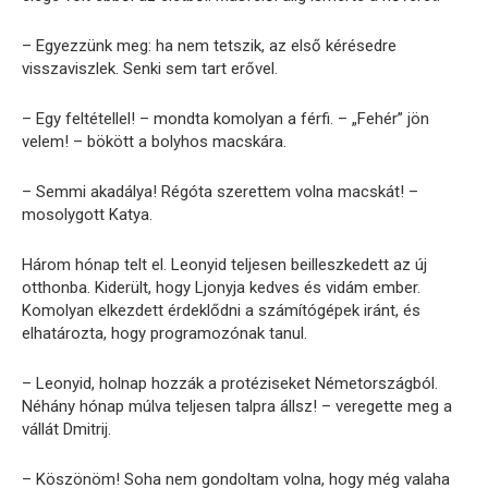
– Egyezzünk meg: ha nem tetszik, az első kérésedre
visszaviszlek. Senki sem tart erővel.
– Egy feltétellel! – mondta komolyan a férfi. – „Fehér” jön
velem! – bökött a bolyhos macskára.
– Semmi akadálya! Régóta szerettem volna macskát! –
mosolygott Katya.
Három hónap telt el. Leonyid teljesen beilleszkedett az új
otthonba. Kiderült, hogy Ljonyja kedves és vidám ember.
Komolyan elkezdett érdeklődni a számítógépek iránt, és
elhatározta, hogy programozónak tanul.
– Leonyid, holnap hozzák a protéziseket Németországból.
Néhány hónap múlva teljesen talpra állsz! – veregette meg a
vállát Dmitrij.
– Köszönöm! Soha nem gondoltam volna, hogy még valaha