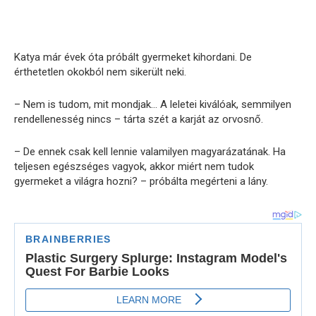
Katya már évek óta próbált gyermeket kihordani. De
érthetetlen okokból nem sikerült neki.
– Nem is tudom, mit mondjak… A leletei kiválóak, semmilyen
rendellenesség nincs – tárta szét a karját az orvosnő.
– De ennek csak kell lennie valamilyen magyarázatának. Ha
teljesen egészséges vagyok, akkor miért nem tudok
gyermeket a világra hozni? – próbálta megérteni a lány.