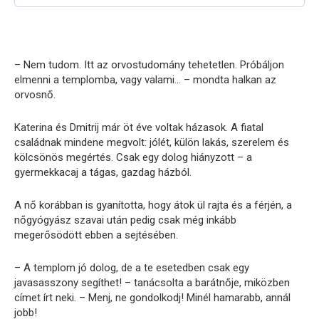
– Nem tudom. Itt az orvostudomány tehetetlen. Próbáljon
elmenni a templomba, vagy valami… – mondta halkan az
orvosnő.
Katerina és Dmitrij már öt éve voltak házasok. A fiatal
családnak mindene megvolt: jólét, külön lakás, szerelem és
kölcsönös megértés. Csak egy dolog hiányzott – a
gyermekkacaj a tágas, gazdag házból.
A nő korábban is gyanította, hogy átok ül rajta és a férjén, a
nőgyógyász szavai után pedig csak még inkább
megerősödött ebben a sejtésében.
– A templom jó dolog, de a te esetedben csak egy
javasasszony segíthet! – tanácsolta a barátnője, miközben
címet írt neki. – Menj, ne gondolkodj! Minél hamarabb, annál
jobb!