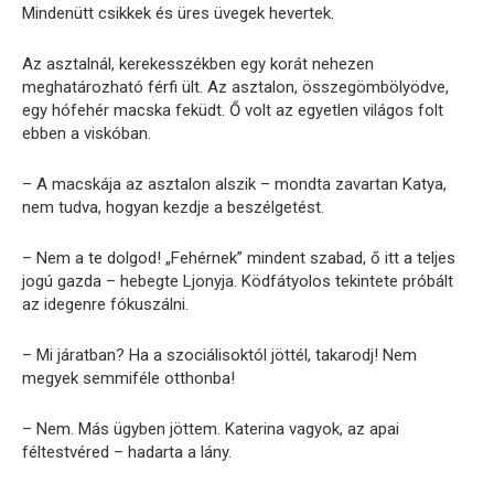
Mindenütt csikkek és üres üvegek hevertek.
Az asztalnál, kerekesszékben egy korát nehezen
meghatározható férfi ült. Az asztalon, összegömbölyödve,
egy hófehér macska feküdt. Ő volt az egyetlen világos folt
ebben a viskóban.
– A macskája az asztalon alszik – mondta zavartan Katya,
nem tudva, hogyan kezdje a beszélgetést.
– Nem a te dolgod! „Fehérnek” mindent szabad, ő itt a teljes
jogú gazda – hebegte Ljonyja. Ködfátyolos tekintete próbált
az idegenre fókuszálni.
– Mi járatban? Ha a szociálisoktól jöttél, takarodj! Nem
megyek semmiféle otthonba!
– Nem. Más ügyben jöttem. Katerina vagyok, az apai
féltestvéred – hadarta a lány.