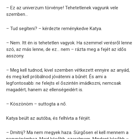
– Ez az univerzum törvénye! Tehetetlenek vagyunk vele
szemben…
– Tud segíteni? – kérdezte reménykedve Katya.
– Nem. Itt én is tehetetlen vagyok. Ha szemmel verésről lenne
szó, az más lenne, de ez… nem – rázta meg a fejét az idős
asszony.
– Meg kell tudnod, kivel szemben vétkezett ennyire az anyád,
és meg kell próbálnod jóvátenni a bűnét. És ami a
legfontosabb: ne felejts el őszintén imádkozni, nemcsak
magadért, hanem az ellenségeidért is.
– Köszönöm – suttogta a nő.
Katya beült az autóba, és felhívta a férjét.
– Dmitrij? Ma nem megyek haza. Sürgősen el kell mennem a