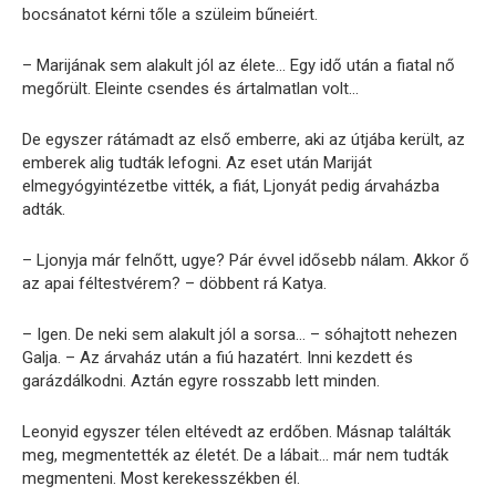
bocsánatot kérni tőle a szüleim bűneiért.
– Marijának sem alakult jól az élete… Egy idő után a fiatal nő
megőrült. Eleinte csendes és ártalmatlan volt…
De egyszer rátámadt az első emberre, aki az útjába került, az
emberek alig tudták lefogni. Az eset után Mariját
elmegyógyintézetbe vitték, a fiát, Ljonyát pedig árvaházba
adták.
– Ljonyja már felnőtt, ugye? Pár évvel idősebb nálam. Akkor ő
az apai féltestvérem? – döbbent rá Katya.
– Igen. De neki sem alakult jól a sorsa… – sóhajtott nehezen
Galja. – Az árvaház után a fiú hazatért. Inni kezdett és
garázdálkodni. Aztán egyre rosszabb lett minden.
Leonyid egyszer télen eltévedt az erdőben. Másnap találták
meg, megmentették az életét. De a lábait… már nem tudták
megmenteni. Most kerekesszékben él.