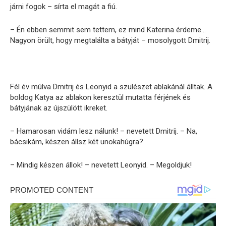
járni fogok – sírta el magát a fiú.
– Én ebben semmit sem tettem, ez mind Katerina érdeme…
Nagyon örült, hogy megtalálta a bátyját – mosolygott Dmitrij.
Fél év múlva Dmitrij és Leonyid a szülészet ablakánál álltak. A
boldog Katya az ablakon keresztül mutatta férjének és
bátyjának az újszülött ikreket.
– Hamarosan vidám lesz nálunk! – nevetett Dmitrij. – Na,
bácsikám, készen állsz két unokahúgra?
– Mindig készen állok! – nevetett Leonyid. – Megoldjuk!