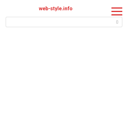
Перейти
web-style.info
к
контенту
Поиск: