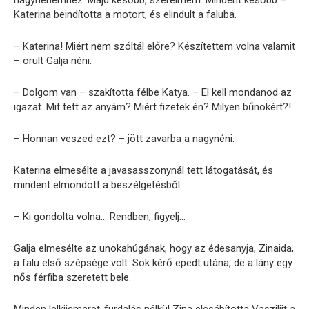
nagynénémhez. Majd később, szerelmem. Mindent később –
Katerina beindította a motort, és elindult a faluba.
– Katerina! Miért nem szóltál előre? Készítettem volna valamit
– örült Galja néni.
– Dolgom van – szakította félbe Katya. – El kell mondanod az
igazat. Mit tett az anyám? Miért fizetek én? Milyen bűnökért?!
– Honnan veszed ezt? – jött zavarba a nagynéni.
Katerina elmesélte a javasasszonynál tett látogatását, és
mindent elmondott a beszélgetésből.
– Ki gondolta volna… Rendben, figyelj…
Galja elmesélte az unokahúgának, hogy az édesanyja, Zinaida,
a falu első szépsége volt. Sok kérő epedt utána, de a lány egy
nős férfiba szeretett bele.