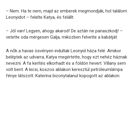
– Nem. Ha te nem, majd az emberek megmondják, hol találom
Leonyidot – felelte Katya, és felállt.
– Jól van! Legyen, ahogy akarod! De aztán ne panaszkodj! –
vetette oda mérgesen Galja, miközben felvette a kabátját.
A nők a havas ösvényen indultak Leonyid háza felé. Amikor
beléptek az udvarra, Katya megértette, hogy ezt nehéz háznak
nevezni. A fa kerítés elkorhadt és a földön hevert. Villany sem
volt bent. A kicsi, koszos ablakon keresztül petróleumlámpa
fénye látszott. Katerina bizonytalanul kopogott az ablakon.