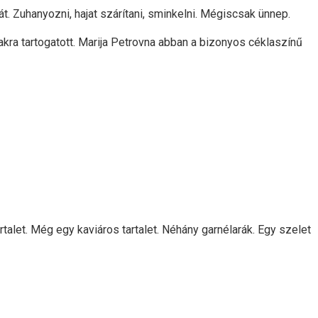
t. Zuhanyozni, hajat szárítani, sminkelni. Mégiscsak ünnep.
akra tartogatott. Marija Petrovna abban a bizonyos céklaszínű
rtalet. Még egy kaviáros tartalet. Néhány garnélarák. Egy szelet