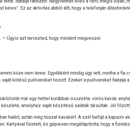
e elé tette. Natalja ránézett. Negyvenhét éves a férfi, mégis olya
st keres”. Ez az aktivitás abból állt, hogy a telefonján álláshird
.
j. — Úgyis azt tervezted, hogy mindent megveszel.
semmi köze nem lenne. Egyébként mindig úgy tett, mintha a fia c
saját kötésű pulóvereket hozott. Ezeket a pulóvereket Natalja a
lólistát már egy héttel korábban összeírta: vörös kaviár, enyhén 
készlete, amelyhez saját készítésű saláták társultak. Jól főzött,
an halért, aztán még húszat kaviárért. A szél befújt a kapucni al
. Kártyával fizetett, és gépiesen megállapította, hogy a fizeté