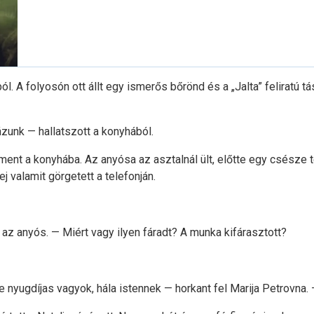
l. A folyosón ott állt egy ismerős bőrönd és a „Jalta” feliratú 
zunk — hallatszott a konyhából.
 bement a konyhába. Az anyósa az asztalnál ült, előtte egy csész
j valamit görgetett a telefonján.
z anyós. — Miért vagy ilyen fáradt? A munka kifárasztott?
nyugdíjas vagyok, hála istennek — horkant fel Marija Petrovna. — 