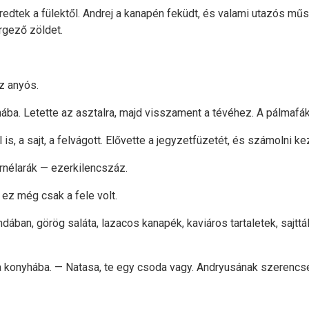
éredtek a fülektől. Andrej a kanapén feküdt, és valami utazós mű
érgező zöldet.
z anyós.
nyhába. Letette az asztalra, majd visszament a tévéhez. A pálmafá
 is, a sajt, a felvágott. Elővette a jegyzetfüzetét, és számolni ke
nélarák — ezerkilencszáz.
ez még csak a fele volt.
ndában, görög saláta, lazacos kanapék, kaviáros tartaletek, sajttá
 konyhába. — Natasa, te egy csoda vagy. Andryusának szerencsé