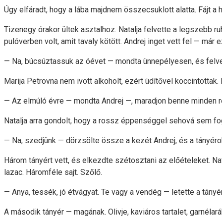
Úgy elfáradt, hogy a lába majdnem összecsuklott alatta. Fájt a 
Tizenegy órakor ültek asztalhoz. Natalja felvette a legszebb r
pulóverben volt, amit tavaly kötött. Andrej inget vett fel — már e
— Na, búcsúztassuk az óévet — mondta ünnepélyesen, és felve
Marija Petrovna nem ivott alkoholt, ezért üdítővel koccintottak.
— Az elmúló évre — mondta Andrej —, maradjon benne minden r
Natalja arra gondolt, hogy a rossz éppenséggel sehová sem fog 
— Na, szedjünk — dörzsölte össze a kezét Andrej, és a tányérok
Három tányért vett, és elkezdte szétosztani az előételeket. Nat
lazac. Háromféle sajt. Szőlő.
— Anya, tessék, jó étvágyat. Te vagy a vendég — letette a tányé
A második tányér — magának. Olivje, kaviáros tartalet, garnélar