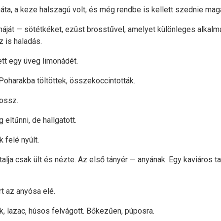
háta, a keze halszagú volt, és még rendbe is kellett szednie magá
uháját — sötétkéket, ezüst brosstűvel, amelyet különleges alkalm
z is haladás.
tt egy üveg limonádét.
 Poharakba töltöttek, összekoccintották.
ossz.
eltűnni, de hallgatott.
 felé nyúlt.
alja csak ült és nézte. Az első tányér — anyának. Egy kaviáros ta
rt az anyósa elé.
ák, lazac, húsos felvágott. Bőkezűen, púposra.