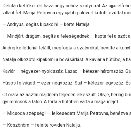
Délután kettőkor ért haza négy nehéz szatyorral. Az ujjai elfeh
villant fel. Marija Petrovna egy újabb pulóvert kötött, ezúttal m
— Andryus, segíts kipakolni — kérte Natalja.
— Mindjárt, drágám, segíts a feleségednek — kapta fel a szót a
Andrej kelletlenül felállt, megfogta a szatyrokat, bevitte a ko
Natalja elkezdte kipakolni a bevásárlást. A kaviár a hűtőbe, a hal
Kaviár — négyezer-nyolcszáz. Lazac — kétezer-háromszáz. Gar
Húsos felvágott — ezer-négyszáz. Sajt — kétezer-egyszáz. És 
Öt órára az asztal majdnem teljesen elkészült. Olivje, hering bu
gyümölcsök a tálon. A torta a hűtőben várta a maga idejét.
— Micsoda szépség! — lelkesedett Marija Petrovna, benézve a
— Köszönöm — felelte röviden Natalja.