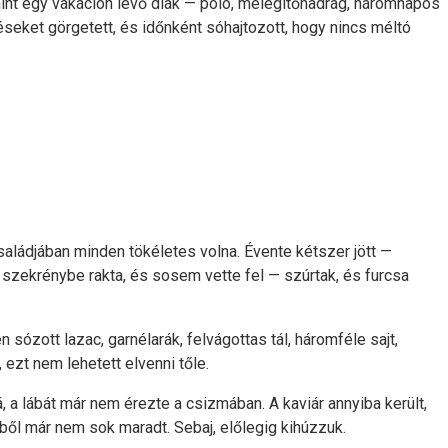
n, mint egy vakáción lévő diák — póló, melegítőnadrág, háromnapos
etéseket görgetett, és időnként sóhajtozott, hogy nincs méltó
saládjában minden tökéletes volna. Évente kétszer jött —
 szekrénybe rakta, és sosem vette fel — szúrtak, és furcsa
sózott lazac, garnélarák, felvágottas tál, háromféle sajt,
 ezt nem lehetett elvenni tőle.
á, a lábát már nem érezte a csizmában. A kaviár annyiba került,
sből már nem sok maradt. Sebaj, előlegig kihúzzuk.