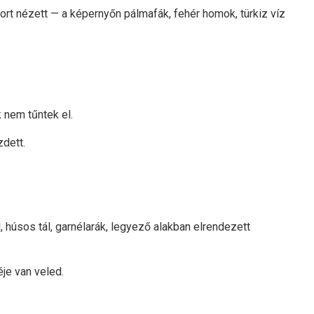
sort nézett — a képernyőn pálmafák, fehér homok, türkiz víz
k nem tűntek el.
zdett.
l, húsos tál, garnélarák, legyező alakban elrendezett
je van veled.