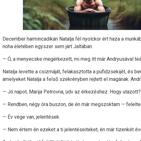
December harmincadikán Natalja fél nyolckor ért haza a munkábó
noha életében egyszer sem járt Jaltában.
— Ó, a menyecske megérkezett, mi meg itt már Andryusával teá
Natalja levette a csizmáját, felakasztotta a pufidzsekijét, és
amelyeket Natalja a felső szekrényben rejtett el magának. Andre
— Jó napot, Marija Petrovna, üdv az érkezéshez. Hogy utazott?
— Rendben, négy óra buszon, de én már megszoktam — felelte a
— Év vége van, jelentések.
— Nem értem én ezeket a ti jelentéseiteket, én már tizenkét éve 