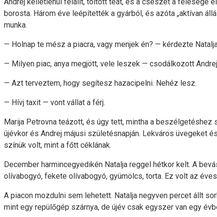
Andrej kelletlenül felállt, töltött teát, és a csészét a feleség
borosta. Három éve leépítették a gyárból, és azóta „aktívan állá
munka.
— Holnap te mész a piacra, vagy menjek én? — kérdezte Natalja
— Milyen piac, anya megjött, vele leszek — csodálkozott Andre
— Azt terveztem, hogy segítesz hazacipelni. Nehéz lesz.
— Hívj taxit — vont vállat a férj.
Marija Petrovna teázott, és úgy tett, mintha a beszélgetéshez 
újévkor és Andrej májusi születésnapján. Lekváros üvegeket és 
színük volt, mint a főtt céklának.
December harmincegyedikén Natalja reggel hétkor kelt. A bevásár
olívabogyó, fekete olívabogyó, gyümölcs, torta. Ez volt az éves 
A piacon mozdulni sem lehetett. Natalja negyven percet állt sorb
mint egy repülőgép szárnya, de újév csak egyszer van egy évben