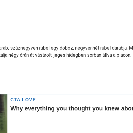
arab, száznegyven rubel egy doboz, negyvenhét rubel darabja. Mel
talja négy órán át vásárolt, jeges hidegben sorban állva a piacon.