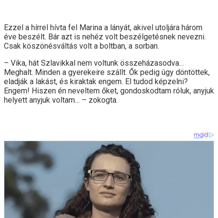
Ezzel a hírrel hívta fel Marina a lányát, akivel utoljára három
éve beszélt. Bár azt is nehéz volt beszélgetésnek nevezni.
Csak köszönésváltás volt a boltban, a sorban.
– Vika, hát Szlavikkal nem voltunk összeházasodva…
Meghalt. Minden a gyerekeire szállt. Ők pedig úgy döntöttek,
eladják a lakást, és kiraktak engem. El tudod képzelni?
Engem! Hiszen én neveltem őket, gondoskodtam róluk, anyjuk
helyett anyjuk voltam… – zokogta.