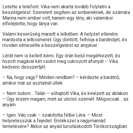
Letette a telefont. Vika nem akarta tovább folytatni a
beszélgetést. Szeretett segíteni az embereknek, de számára
Marina nem ember volt, hanem egy lény, aki valamikor
elfelejtette, hogy lánya van.
Valami keserűség maradt a lelkében. A helyzet ellenére
mardosta a lelkiismeret. Úgy döntött, felhívja a barátnőjét, és
röviden elmesélte a beszélgetést az anyjával.
Lérát nem is kellett kérni. Egy órán belül megérkezett, és
hozott magával két csokit meg cukrozott áfonyát – Vika
kedvenc desszertjét.
– Na, hogy vagy? Minden rendben? – kérdezte a barátnő,
amikor már az asztalnál ültek.
– Nem tudom… Talán – sóhajtott Vika, és kinézett az ablakon.
– Úgy érzem magam, mint az utolsó szemét. Mégiscsak… az
anyám.
– Igen. Várj csak – szakította félbe Léra. – Most
helyretesszük a fejedet. Emlékszel a nagymamád
temetésére? Akkor az anyád turistáskodott Törökországban.