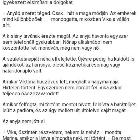
igyekezett elsimítani a dolgokat.
– Anyád szeret téged. Csak… hát a maga módján. Az emberek
mind különbözőek… – mondogatta, miközben Vika a vállán
sírt.
A kislány árvának érezte magát. Az anyja havonta egyszer
sem telefonált gyakrabban. Nőnap alkalmából nem
köszöntötte fel: mondván, még nem vagy nő.
A születésnapját néha elfelejtette. Újévre pedig, ha küldött is
ajándékot, az harisnya, olcsó kozmetikai csomag vagy
határidőnapló volt.
Amikor Viktória húszéves lett, meghalt a nagymamája.
Hirtelen történt. Egyszerűen nem ébredt fel. Vika akkor
teljesen összezavarodott.
Amikor felfogta, mi történt, mentőt hívott, felhívta a barátnőjét,
leült a padlóra, és az ágy mellett ült, átölelve saját magát.
Az anyja nem jött el.
– Vika, őszintén részvétem, nekem is nehéz – mondta
Marina, amikor a lánya elmondta neki, mi történt. – De most