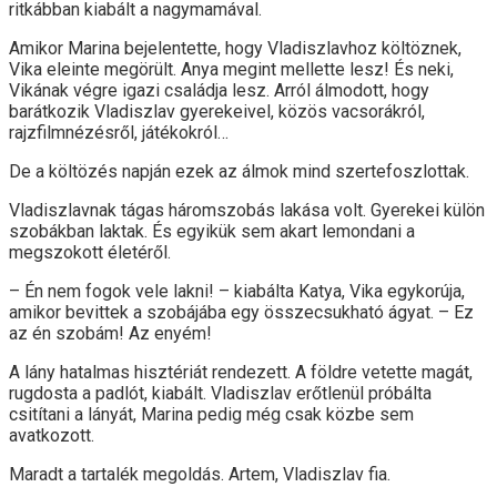
ritkábban kiabált a nagymamával.
Amikor Marina bejelentette, hogy Vladiszlavhoz költöznek,
Vika eleinte megörült. Anya megint mellette lesz! És neki,
Vikának végre igazi családja lesz. Arról álmodott, hogy
barátkozik Vladiszlav gyerekeivel, közös vacsorákról,
rajzfilmnézésről, játékokról…
De a költözés napján ezek az álmok mind szertefoszlottak.
Vladiszlavnak tágas háromszobás lakása volt. Gyerekei külön
szobákban laktak. És egyikük sem akart lemondani a
megszokott életéről.
– Én nem fogok vele lakni! – kiabálta Katya, Vika egykorúja,
amikor bevittek a szobájába egy összecsukható ágyat. – Ez
az én szobám! Az enyém!
A lány hatalmas hisztériát rendezett. A földre vetette magát,
rugdosta a padlót, kiabált. Vladiszlav erőtlenül próbálta
csitítani a lányát, Marina pedig még csak közbe sem
avatkozott.
Maradt a tartalék megoldás. Artem, Vladiszlav fia.