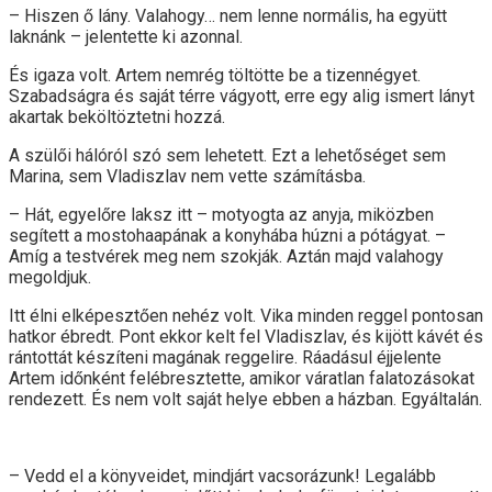
– Hiszen ő lány. Valahogy… nem lenne normális, ha együtt
laknánk – jelentette ki azonnal.
És igaza volt. Artem nemrég töltötte be a tizennégyet.
Szabadságra és saját térre vágyott, erre egy alig ismert lányt
akartak beköltöztetni hozzá.
A szülői hálóról szó sem lehetett. Ezt a lehetőséget sem
Marina, sem Vladiszlav nem vette számításba.
– Hát, egyelőre laksz itt – motyogta az anyja, miközben
segített a mostohaapának a konyhába húzni a pótágyat. –
Amíg a testvérek meg nem szokják. Aztán majd valahogy
megoldjuk.
Itt élni elképesztően nehéz volt. Vika minden reggel pontosan
hatkor ébredt. Pont ekkor kelt fel Vladiszlav, és kijött kávét és
rántottát készíteni magának reggelire. Ráadásul éjjelente
Artem időnként felébresztette, amikor váratlan falatozásokat
rendezett. És nem volt saját helye ebben a házban. Egyáltalán.
– Vedd el a könyveidet, mindjárt vacsorázunk! Legalább