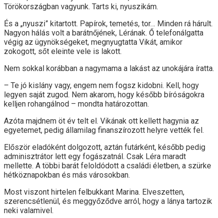
Törökországban vagyunk. Tarts ki, nyuszikám.
És a „nyuszi” kitartott. Papírok, temetés, tor… Minden rá hárult.
Nagyon hálás volt a barátnőjének, Lérának. Ő telefonálgatta
végig az ügynökségeket, megnyugtatta Vikát, amikor
zokogott, sőt eleinte vele is lakott.
Nem sokkal korábban a nagymama a lakást az unokájára íratta.
– Te jó kislány vagy, engem nem fogsz kidobni. Kell, hogy
legyen saját zugod. Nem akarom, hogy később bíróságokra
kelljen rohangálnod – mondta határozottan.
Azóta majdnem öt év telt el. Vikának ott kellett hagynia az
egyetemet, pedig államilag finanszírozott helyre vették fel.
Először eladóként dolgozott, aztán futárként, később pedig
adminisztrátor lett egy fogászatnál. Csak Léra maradt
mellette. A többi barát feloldódott a családi életben, a szürke
hétköznapokban és más városokban.
Most viszont hirtelen felbukkant Marina. Elveszetten,
szerencsétlenül, és meggyőződve arról, hogy a lánya tartozik
neki valamivel.