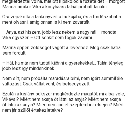
megkérdeztél volna, mielőtt kipakolod a füzeteidet – morgott
Marina, amikor Vika a konyhaasztalnál próbált tanulni.
Összepakolta a tankönyveit a táskájába, és a fürdőszobába
ment olvasni, amíg onnan is ki nem zavarták.
– Anya, azt hiszem, jobb lesz nekem a nagyinál – mondta
Vika egyszer. – Ott senkit sem fogok zavarni.
Marina éppen zöldséget vágott a leveshez. Még csak hátra
sem fordult.
– Hát, ha már nem tudtál kijönni a gyerekekkel… Talán tényleg
jobb lesz így mindenkinek.
Nem sírt, nem próbálta maradásra bírni, nem ígért semmiféle
változást. Csak vállat vont, és beleegyezett.
Ezután a kislány sokszor megkérdezte magától: mi a baj vele,
Vikával? Miért nem akarja őt látni az anyja? Miért nem akarja
őt látni az anyja? Miért nem jön el szeptember elsején? Miért
nem jár szülői értekezletekre?