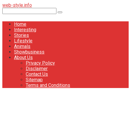
Перейти
web-style.info
к
Поиск:
контенту
Home
Interesting
Stories
Lifestyle
Animals
Showbusiness
About Us
Privacy Policy
Disclaimer
Contact Us
Sitemap
Terms and Conditions