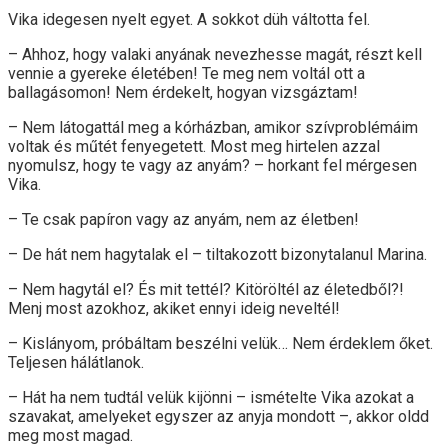
Vika idegesen nyelt egyet. A sokkot düh váltotta fel.
– Ahhoz, hogy valaki anyának nevezhesse magát, részt kell
vennie a gyereke életében! Te meg nem voltál ott a
ballagásomon! Nem érdekelt, hogyan vizsgáztam!
– Nem látogattál meg a kórházban, amikor szívproblémáim
voltak és műtét fenyegetett. Most meg hirtelen azzal
nyomulsz, hogy te vagy az anyám? – horkant fel mérgesen
Vika.
– Te csak papíron vagy az anyám, nem az életben!
– De hát nem hagytalak el – tiltakozott bizonytalanul Marina.
– Nem hagytál el? És mit tettél? Kitöröltél az életedből?!
Menj most azokhoz, akiket ennyi ideig neveltél!
– Kislányom, próbáltam beszélni velük… Nem érdeklem őket.
Teljesen hálátlanok.
– Hát ha nem tudtál velük kijönni – ismételte Vika azokat a
szavakat, amelyeket egyszer az anyja mondott –, akkor oldd
meg most magad.