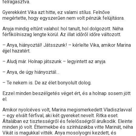
felragasztva.
Gyerekként Vika azt hitte, ez valami stílus. Felnőve
megértette, hogy egyszerűen nem volt pénzük felújításra.
Anyja mindig eltűnt valahol: hol tanult, hol dolgozott. Néha
férfikölniszag lengte körül. Az illat időről időre változott.
– Anya, hiányoztál! Játsszunk! – kérlelte Vika, amikor Marina
éjjel hazatért.
– Aludj már. Holnap játszunk – legyintett az anyja.
– Anya, de úgy hiányoztál…
– Te nekem is. De az élet bonyolult dolog.
Ezzel minden beszélgetés véget ért, és a holnap sosem jött
el.
Amikor nyolcéves volt, Marina megismerkedett Vladiszlavval
– egy elvált férfival, aki két gyereket nevelt. Ritka eset.
Általában ez tisztességről és felelősségről árulkodik. Eleinte
minden jó volt. Éttermekbe és színházakba vitte Marinát, néha
Vikát is magukkal vitték. Anya mosolyogni kezdett, és