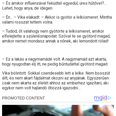
– És amikor influenzával feküdtél egyedül, üres hűtővel?…
Lehet, hogy anya, de idegen.
– Én… – Vika elakadt. – Akkor is gyötör a lelkiismeret. Mintha
valami rosszat tettem volna.
– Tudod, őt valahogy nem gyötörte a lelkiismeret, amikor
elfelejtette a születésnapodat. Szóval te se gyötörd magad,
amikor nemet mondasz annak a nőnek, aki lemondott rólad!
– Ez a lakás a nagymamádé volt. A nagymamád azt akarta,
hogy nyugodtan élj itt, ne pedig bűntudattal gyötörd magad.
Vika bólintott. Sokkal csendesebb lett a lelke. Nem bosszút
állt, és nem akart fájdalmat okozni az anyjának. Egyszerűen
csak nem akarta az életét ahhoz az emberhez igazítani, aki
egykor nem volt hajlandó őhozzá igazodni…