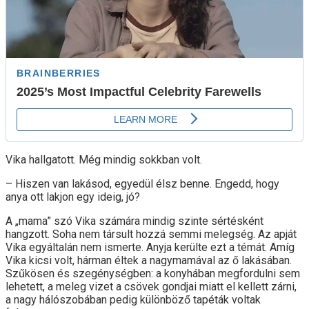
Vika hallgatott. Még mindig sokkban volt.
– Hiszen van lakásod, egyedül élsz benne. Engedd, hogy
anya ott lakjon egy ideig, jó?
A „mama” szó Vika számára mindig szinte sértésként
hangzott. Soha nem társult hozzá semmi melegség. Az apját
Vika egyáltalán nem ismerte. Anyja kerülte ezt a témát. Amíg
Vika kicsi volt, hárman éltek a nagymamával az ő lakásában.
Szűkösen és szegénységben: a konyhában megfordulni sem
lehetett, a meleg vizet a csövek gondjai miatt el kellett zárni,
a nagy hálószobában pedig különböző tapéták voltak